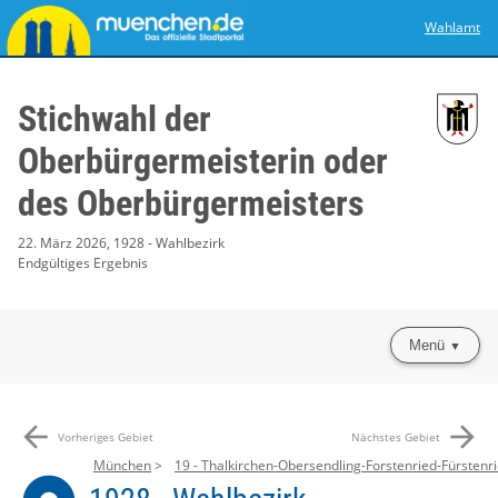
Wahlamt
Stichwahl der
Oberbürgermeisterin oder
des Oberbürgermeisters
22. März 2026, 1928 - Wahlbezirk
Endgültiges Ergebnis
Menü
arrow_back
arrow_forward
Vorheriges Gebiet
Nächstes Gebiet
München
19 - Thalkirchen-Obersendling-Forstenried-Fürstenri