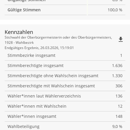
Gültige Stimmen
100,0 %
Kennzahlen
Kennzahlen
Stichwahl der Oberbürgermeisterin oder des Oberbürgermeisters,
file_download
1928 - Wahlbezirk
Endgültiges Ergebnis, 26.03.2026, 15:19:01
Stimmbezirke insgesamt
1
Stimmberechtigte insgesamt
1.636
Stimmberechtigte ohne Wahlschein insgesamt
1.330
Stimmberechtigte mit Wahlschein insgesamt
306
Wähler*innen laut Wählerverzeichnis
136
Wähler*innen mit Wahlschein
12
Wähler*innen insgesamt
148
Wahlbeteiligung
9,0 %