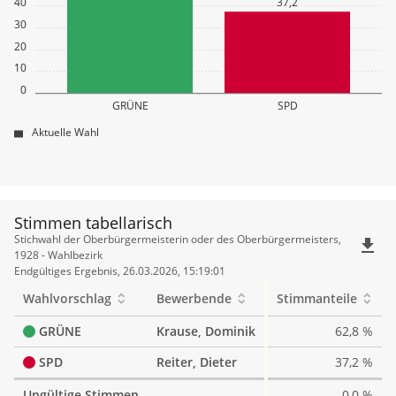
40
37,2
30
20
10
0
GRÜNE
SPD
Aktuelle Wahl
Stimmen tabellarisch
Stimmen
Stichwahl der Oberbürgermeisterin oder des Oberbürgermeisters,
file_download
tabellarisch
1928 - Wahlbezirk
Endgültiges Ergebnis, 26.03.2026, 15:19:01
Wahlvorschlag
Bewerbende
Stimmanteile
GRÜNE
Krause, Dominik
62,8 %
SPD
Reiter, Dieter
37,2 %
Ungültige Stimmen
0,0 %