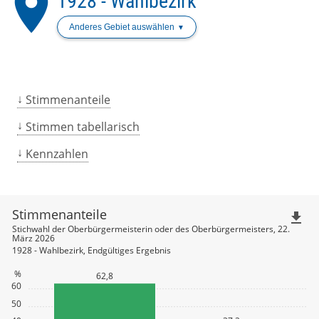
place
1928 - Wahlbezirk
Anderes Gebiet auswählen
Stimmenanteile
Stimmen tabellarisch
Kennzahlen
Stimmenanteile
file_download
Stichwahl der Oberbürgermeisterin oder des Oberbürgermeisters, 22.
März 2026
1928 - Wahlbezirk, Endgültiges Ergebnis
%
62,8
60
50