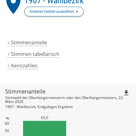
place
1907 - Wahlbezirk
Anderes Gebiet auswählen
Stimmenanteile
Stimmen tabellarisch
Kennzahlen
Stimmenanteile
file_download
Stichwahl der Oberbürgermeisterin oder des Oberbürgermeisters, 22.
März 2026
1907 - Wahlbezirk, Endgültiges Ergebnis
65,0
%
60
50