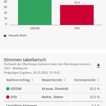
40
35,0
30
20
10
0
GRÜNE
SPD
Aktuelle Wahl
Stimmen tabellarisch
Stimmen
Stichwahl der Oberbürgermeisterin oder des Oberbürgermeisters,
file_download
tabellarisch
1907 - Wahlbezirk
Endgültiges Ergebnis, 26.03.2026, 15:19:01
Wahlvorschlag
Bewerbende
Stimmanteile
GRÜNE
Krause, Dominik
65,0 %
SPD
Reiter, Dieter
35,0 %
Ungültige Stimmen
0,4 %