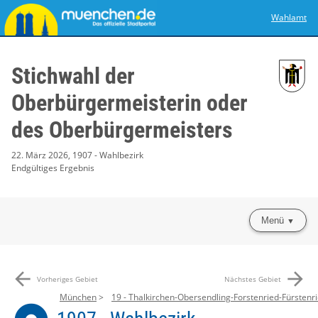
Wahlamt
Stichwahl der
Oberbürgermeisterin oder
des Oberbürgermeisters
22. März 2026, 1907 - Wahlbezirk
Endgültiges Ergebnis
Menü
arrow_back
arrow_forward
Vorheriges Gebiet
Nächstes Gebiet
München
19 - Thalkirchen-Obersendling-Forstenried-Fürstenri