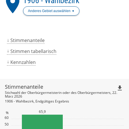
place
1906 - Wahlbezirk
Anderes Gebiet auswählen
Stimmenanteile
Stimmen tabellarisch
Kennzahlen
Stimmenanteile
file_download
Stichwahl der Oberbürgermeisterin oder des Oberbürgermeisters, 22.
März 2026
1906 - Wahlbezirk, Endgültiges Ergebnis
65,9
%
60
50