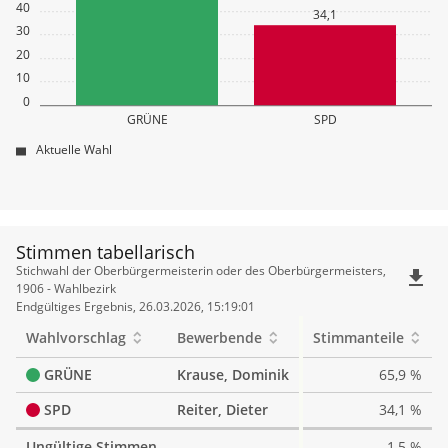
40
34,1
30
20
10
0
GRÜNE
SPD
Aktuelle Wahl
Stimmen tabellarisch
Stimmen
Stichwahl der Oberbürgermeisterin oder des Oberbürgermeisters,
file_download
tabellarisch
1906 - Wahlbezirk
Endgültiges Ergebnis, 26.03.2026, 15:19:01
Wahlvorschlag
Bewerbende
Stimmanteile
GRÜNE
Krause, Dominik
65,9 %
SPD
Reiter, Dieter
34,1 %
Ungültige Stimmen
1,5 %