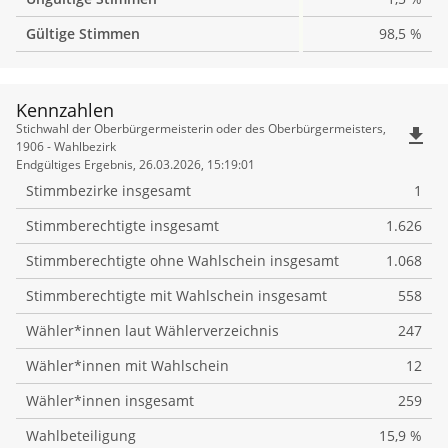
Gültige Stimmen
98,5 %
Kennzahlen
Kennzahlen
Stichwahl der Oberbürgermeisterin oder des Oberbürgermeisters,
file_download
1906 - Wahlbezirk
Endgültiges Ergebnis, 26.03.2026, 15:19:01
Stimmbezirke insgesamt
1
Stimmberechtigte insgesamt
1.626
Stimmberechtigte ohne Wahlschein insgesamt
1.068
Stimmberechtigte mit Wahlschein insgesamt
558
Wähler*innen laut Wählerverzeichnis
247
Wähler*innen mit Wahlschein
12
Wähler*innen insgesamt
259
Wahlbeteiligung
15,9 %