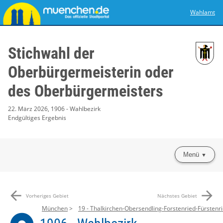
Wahlamt
Stichwahl der
Oberbürgermeisterin oder
des Oberbürgermeisters
22. März 2026, 1906 - Wahlbezirk
Endgültiges Ergebnis
Menü
arrow_back
arrow_forward
Vorheriges Gebiet
Nächstes Gebiet
München
19 - Thalkirchen-Obersendling-Forstenried-Fürstenri