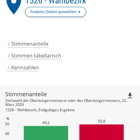
place
1526 - Wahlbezirk
Anderes Gebiet auswählen
Stimmenanteile
Stimmen tabellarisch
Kennzahlen
Stimmenanteile
file_download
Stichwahl der Oberbürgermeisterin oder des Oberbürgermeisters, 22.
März 2026
1526 - Wahlbezirk, Endgültiges Ergebnis
%
50,8
49,2
50
40