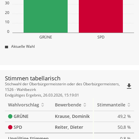
30
20
10
0
GRÜNE
SPD
Aktuelle Wahl
Stimmen tabellarisch
Stimmen
Stichwahl der Oberbürgermeisterin oder des Oberbürgermeisters,
file_download
tabellarisch
1526 - Wahlbezirk
Endgültiges Ergebnis, 26.03.2026, 15:19:01
Wahlvorschlag
Bewerbende
Stimmanteile
GRÜNE
Krause, Dominik
49,2 %
SPD
Reiter, Dieter
50,8 %
Ungültige Stimmen
0,8 %