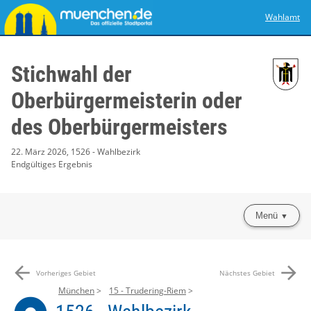
Wahlamt
Stichwahl der
Oberbürgermeisterin oder
des Oberbürgermeisters
22. März 2026, 1526 - Wahlbezirk
Endgültiges Ergebnis
Menü
arrow_back
arrow_forward
Vorheriges Gebiet
Nächstes Gebiet
München
15 - Trudering-Riem