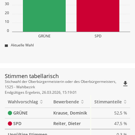
30
20
10
0
GRÜNE
SPD
Aktuelle Wahl
Stimmen tabellarisch
Stimmen
Stichwahl der Oberbürgermeisterin oder des Oberbürgermeisters,
file_download
tabellarisch
1525 - Wahlbezirk
Endgültiges Ergebnis, 26.03.2026, 15:19:01
Wahlvorschlag
Bewerbende
Stimmanteile
GRÜNE
Krause, Dominik
52,5 %
SPD
Reiter, Dieter
47,5 %
Ungültige Stimmen
0,3 %