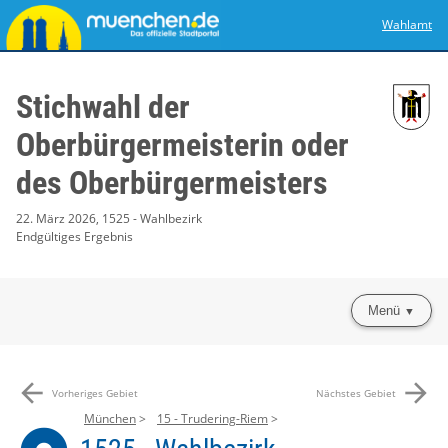
Wahlamt
Stichwahl der
Oberbürgermeisterin oder
des Oberbürgermeisters
22. März 2026, 1525 - Wahlbezirk
Endgültiges Ergebnis
Menü
arrow_back
arrow_forward
Vorheriges Gebiet
Nächstes Gebiet
München
15 - Trudering-Riem