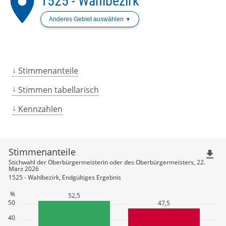
place
1525 - Wahlbezirk
Anderes Gebiet auswählen
Stimmenanteile
Stimmen tabellarisch
Kennzahlen
Stimmenanteile
file_download
Stichwahl der Oberbürgermeisterin oder des Oberbürgermeisters, 22.
März 2026
1525 - Wahlbezirk, Endgültiges Ergebnis
%
52,5
50
47,5
40