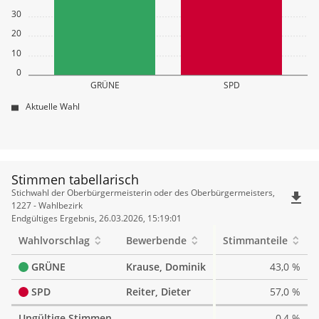
30
20
10
0
GRÜNE
SPD
Aktuelle Wahl
Stimmen tabellarisch
Stimmen
Stichwahl der Oberbürgermeisterin oder des Oberbürgermeisters,
file_download
tabellarisch
1227 - Wahlbezirk
Endgültiges Ergebnis, 26.03.2026, 15:19:01
Wahlvorschlag
Bewerbende
Stimmanteile
GRÜNE
Krause, Dominik
43,0 %
SPD
Reiter, Dieter
57,0 %
Ungültige Stimmen
0,4 %