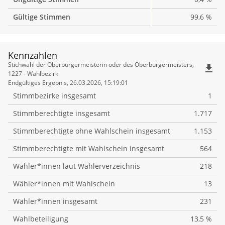
Gültige Stimmen
99,6 %
Kennzahlen
Kennzahlen
Stichwahl der Oberbürgermeisterin oder des Oberbürgermeisters,
file_download
1227 - Wahlbezirk
Endgültiges Ergebnis, 26.03.2026, 15:19:01
Stimmbezirke insgesamt
1
Stimmberechtigte insgesamt
1.717
Stimmberechtigte ohne Wahlschein insgesamt
1.153
Stimmberechtigte mit Wahlschein insgesamt
564
Wähler*innen laut Wählerverzeichnis
218
Wähler*innen mit Wahlschein
13
Wähler*innen insgesamt
231
Wahlbeteiligung
13,5 %