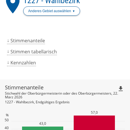
place
1227 - Wahlbezirk
Anderes Gebiet auswählen
Stimmenanteile
Stimmen tabellarisch
Kennzahlen
Stimmenanteile
file_download
Stichwahl der Oberbürgermeisterin oder des Oberbürgermeisters, 22.
März 2026
1227 - Wahlbezirk, Endgültiges Ergebnis
57,0
%
50
43,0
40