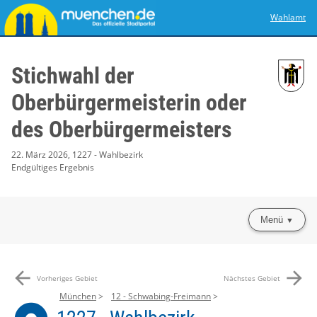
Wahlamt
Stichwahl der
Oberbürgermeisterin oder
des Oberbürgermeisters
22. März 2026, 1227 - Wahlbezirk
Endgültiges Ergebnis
Menü
arrow_back
arrow_forward
Vorheriges Gebiet
Nächstes Gebiet
München
12 - Schwabing-Freimann