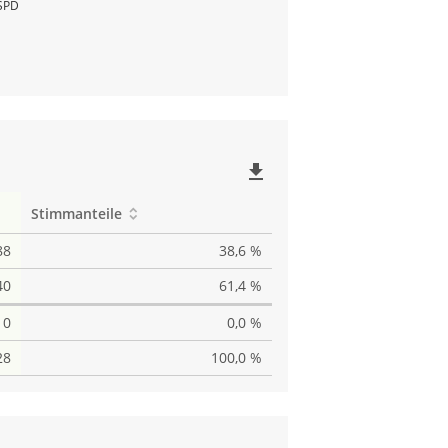
SPD
file_download
Stimmanteile
88
38,6 %
40
61,4 %
0
0,0 %
28
100,0 %