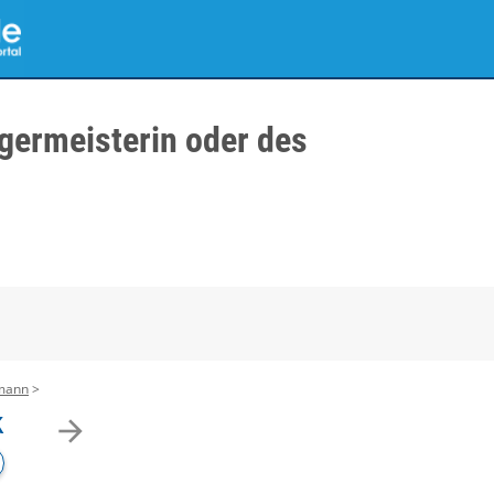
germeisterin oder des
imann
k
arrow_forward