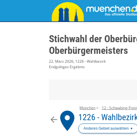
Stichwahl der Oberbür
Oberbürgermeisters
22. März 2026, 1226 - Wahlbezirk
Endgültiges Ergebnis
München
12 - Schwabing-Fre
place
1226 - Wahlbezir
arrow_back
Anderes Gebiet auswählen