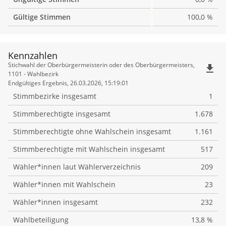
Gültige Stimmen
100,0 %
Kennzahlen
Kennzahlen
Stichwahl der Oberbürgermeisterin oder des Oberbürgermeisters,
file_download
1101 - Wahlbezirk
Endgültiges Ergebnis, 26.03.2026, 15:19:01
Stimmbezirke insgesamt
1
Stimmberechtigte insgesamt
1.678
Stimmberechtigte ohne Wahlschein insgesamt
1.161
Stimmberechtigte mit Wahlschein insgesamt
517
Wähler*innen laut Wählerverzeichnis
209
Wähler*innen mit Wahlschein
23
Wähler*innen insgesamt
232
Wahlbeteiligung
13,8 %