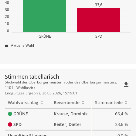
40
33,6
30
20
10
0
GRÜNE
SPD
Aktuelle Wahl
Stimmen tabellarisch
Stimmen
Stichwahl der Oberbürgermeisterin oder des Oberbürgermeisters,
file_download
tabellarisch
1101 - Wahlbezirk
Endgültiges Ergebnis, 26.03.2026, 15:19:01
Wahlvorschlag
Bewerbende
Stimmanteile
GRÜNE
Krause, Dominik
66,4 %
SPD
Reiter, Dieter
33,6 %
Ungültige Stimmen
0,0 %