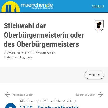
Wahlamt
Stichwahl der
Oberbürgermeisterin oder
des Oberbürgermeisters
22. März 2026, 1158 - Briefwahlbezirk
Endgültiges Ergebnis
Menü
arrow_back
arrow_forward
Vorheriges Gebiet
Nächstes Gebiet
München
11 - Milbertshofen-Am Hart