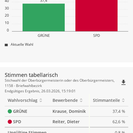
37,4
40
30
20
10
0
GRÜNE
SPD
Aktuelle Wahl
Stimmen tabellarisch
Stimmen
Stichwahl der Oberbürgermeisterin oder des Oberbürgermeisters,
file_download
tabellarisch
1158 - Briefwahlbezirk
Endgültiges Ergebnis, 26.03.2026, 15:19:01
Wahlvorschlag
Bewerbende
Stimmanteile
GRÜNE
Krause, Dominik
37,4 %
SPD
Reiter, Dieter
62,6 %
Ungültige Stimmen
0,8 %