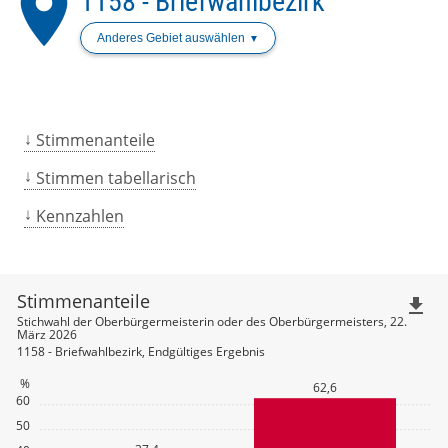
place
1158 - Briefwahlbezirk
Anderes Gebiet auswählen
Stimmenanteile
Stimmen tabellarisch
Kennzahlen
Stimmenanteile
file_download
Stichwahl der Oberbürgermeisterin oder des Oberbürgermeisters, 22.
März 2026
1158 - Briefwahlbezirk, Endgültiges Ergebnis
%
62,6
60
50