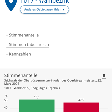
place
1017 - Wahlbezirk
Anderes Gebiet auswählen
Stimmenanteile
Stimmen tabellarisch
Kennzahlen
Stimmenanteile
file_download
Stichwahl der Oberbürgermeisterin oder des Oberbürgermeisters, 22.
März 2026
1017 - Wahlbezirk, Endgültiges Ergebnis
%
52,1
47,9
50
40