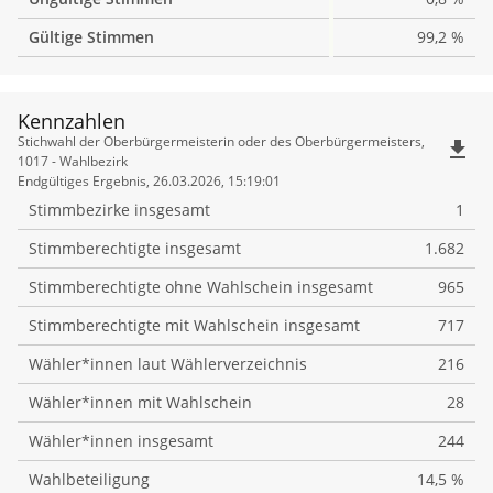
Gültige Stimmen
99,2 %
Kennzahlen
Kennzahlen
Stichwahl der Oberbürgermeisterin oder des Oberbürgermeisters,
file_download
1017 - Wahlbezirk
Endgültiges Ergebnis, 26.03.2026, 15:19:01
Stimmbezirke insgesamt
1
Stimmberechtigte insgesamt
1.682
Stimmberechtigte ohne Wahlschein insgesamt
965
Stimmberechtigte mit Wahlschein insgesamt
717
Wähler*innen laut Wählerverzeichnis
216
Wähler*innen mit Wahlschein
28
Wähler*innen insgesamt
244
Wahlbeteiligung
14,5 %