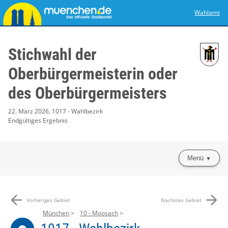
Wahlamt
Stichwahl der
Oberbürgermeisterin oder
des Oberbürgermeisters
22. März 2026, 1017 - Wahlbezirk
Endgültiges Ergebnis
Menü
arrow_back
arrow_forward
Vorheriges Gebiet
Nächstes Gebiet
München
10 - Moosach