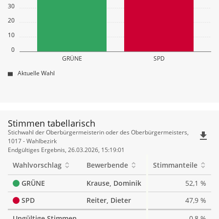
30
20
10
0
GRÜNE
SPD
Aktuelle Wahl
Stimmen tabellarisch
Stimmen
Stichwahl der Oberbürgermeisterin oder des Oberbürgermeisters,
file_download
tabellarisch
1017 - Wahlbezirk
Endgültiges Ergebnis, 26.03.2026, 15:19:01
Wahlvorschlag
Bewerbende
Stimmanteile
GRÜNE
Krause, Dominik
52,1 %
SPD
Reiter, Dieter
47,9 %
Ungültige Stimmen
0,8 %