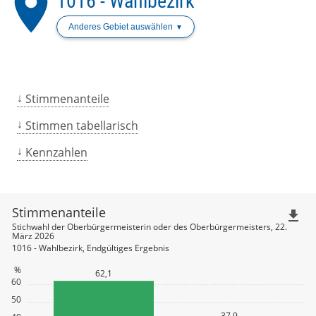
place
1016 - Wahlbezirk
Anderes Gebiet auswählen
Stimmenanteile
Stimmen tabellarisch
Kennzahlen
Stimmenanteile
file_download
Stichwahl der Oberbürgermeisterin oder des Oberbürgermeisters, 22.
März 2026
1016 - Wahlbezirk, Endgültiges Ergebnis
%
62,1
60
50
37,9