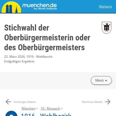
Wahlamt
Stichwahl der
Oberbürgermeisterin oder
des Oberbürgermeisters
22. März 2026, 1016 - Wahlbezirk
Endgültiges Ergebnis
Menü
arrow_back
arrow_forward
Vorheriges Gebiet
Nächstes Gebiet
München
10 - Moosach