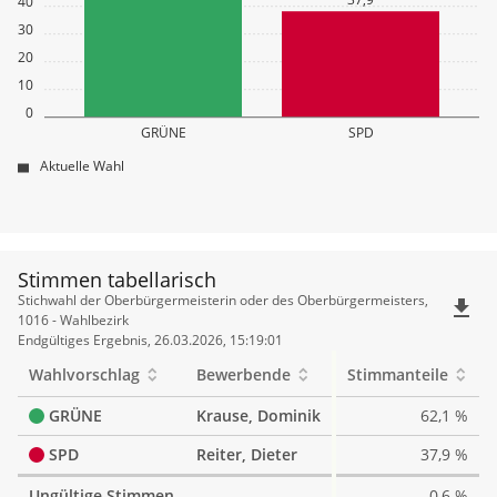
40
30
20
10
0
GRÜNE
SPD
Aktuelle Wahl
Stimmen tabellarisch
Stimmen
Stichwahl der Oberbürgermeisterin oder des Oberbürgermeisters,
file_download
tabellarisch
1016 - Wahlbezirk
Endgültiges Ergebnis, 26.03.2026, 15:19:01
Wahlvorschlag
Bewerbende
Stimmanteile
GRÜNE
Krause, Dominik
62,1 %
SPD
Reiter, Dieter
37,9 %
Ungültige Stimmen
0,6 %