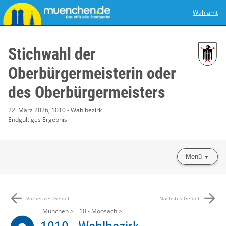
Wahlamt
Stichwahl der
Oberbürgermeisterin oder
des Oberbürgermeisters
22. März 2026, 1010 - Wahlbezirk
Endgültiges Ergebnis
Menü
arrow_back
arrow_forward
Vorheriges Gebiet
Nächstes Gebiet
München
10 - Moosach