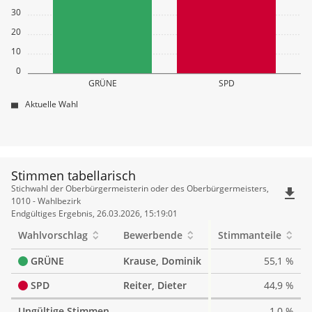
30
20
10
0
GRÜNE
SPD
Aktuelle Wahl
Stimmen tabellarisch
Stimmen
Stichwahl der Oberbürgermeisterin oder des Oberbürgermeisters,
file_download
tabellarisch
1010 - Wahlbezirk
Endgültiges Ergebnis, 26.03.2026, 15:19:01
Wahlvorschlag
Bewerbende
Stimmanteile
GRÜNE
Krause, Dominik
55,1 %
SPD
Reiter, Dieter
44,9 %
Ungültige Stimmen
1,0 %