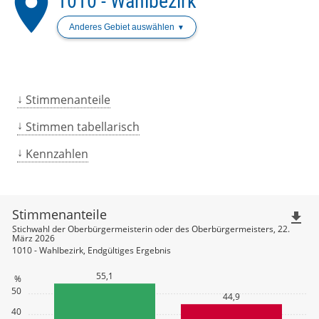
place
1010 - Wahlbezirk
Anderes Gebiet auswählen
Stimmenanteile
Stimmen tabellarisch
Kennzahlen
Stimmenanteile
file_download
Stichwahl der Oberbürgermeisterin oder des Oberbürgermeisters, 22.
März 2026
1010 - Wahlbezirk, Endgültiges Ergebnis
55,1
%
50
44,9
40