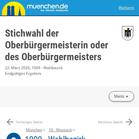
Wahlamt
Stichwahl der
Oberbürgermeisterin oder
des Oberbürgermeisters
22. März 2026, 1009 - Wahlbezirk
Endgültiges Ergebnis
Menü
arrow_back
arrow_forward
Vorheriges Gebiet
Nächstes Gebiet
München
10 - Moosach