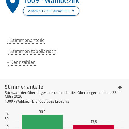
place
1009 - Wahlbezirk
Anderes Gebiet auswählen
Stimmenanteile
Stimmen tabellarisch
Kennzahlen
Stimmenanteile
file_download
Stichwahl der Oberbürgermeisterin oder des Oberbürgermeisters, 22.
März 2026
1009 - Wahlbezirk, Endgültiges Ergebnis
56,5
%
50
43,5
40