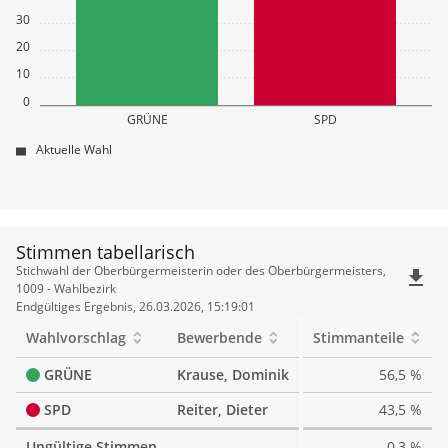
30
20
10
0
GRÜNE
SPD
Aktuelle Wahl
Stimmen tabellarisch
Stimmen
Stichwahl der Oberbürgermeisterin oder des Oberbürgermeisters,
file_download
tabellarisch
1009 - Wahlbezirk
Endgültiges Ergebnis, 26.03.2026, 15:19:01
Wahlvorschlag
Bewerbende
Stimmanteile
GRÜNE
Krause, Dominik
56,5 %
SPD
Reiter, Dieter
43,5 %
Ungültige Stimmen
0,3 %