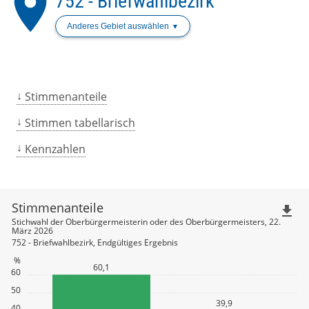
place
752 - Briefwahlbezirk
Anderes Gebiet auswählen
Stimmenanteile
Stimmen tabellarisch
Kennzahlen
Stimmenanteile
file_download
Stichwahl der Oberbürgermeisterin oder des Oberbürgermeisters, 22.
März 2026
752 - Briefwahlbezirk, Endgültiges Ergebnis
%
60,1
60
50
39,9
40