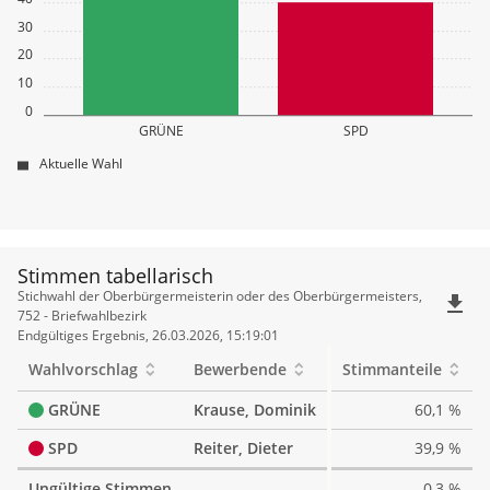
30
20
10
0
GRÜNE
SPD
Aktuelle Wahl
Stimmen tabellarisch
Stimmen
Stichwahl der Oberbürgermeisterin oder des Oberbürgermeisters,
file_download
tabellarisch
752 - Briefwahlbezirk
Endgültiges Ergebnis, 26.03.2026, 15:19:01
Wahlvorschlag
Bewerbende
Stimmanteile
GRÜNE
Krause, Dominik
60,1 %
SPD
Reiter, Dieter
39,9 %
Ungültige Stimmen
0,3 %