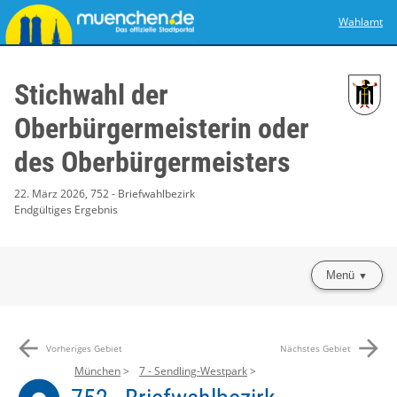
Wahlamt
Stichwahl der
Oberbürgermeisterin oder
des Oberbürgermeisters
22. März 2026, 752 - Briefwahlbezirk
Endgültiges Ergebnis
Menü
arrow_back
arrow_forward
Vorheriges Gebiet
Nächstes Gebiet
München
7 - Sendling-Westpark