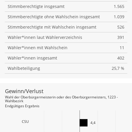
Stimmberechtigte insgesamt
1.565
Stimmberechtigte ohne Wahlschein insgesamt
1.039
Stimmberechtigte mit Wahlschein insgesamt
526
Wähler*innen laut Wählerverzeichnis
391
Wähler*innen mit Wahlschein
11
Wähler*innen insgesamt
402
Wahlbeteiligung
25,7 %
Gewinn/Verlust
file_download
Wahl der Oberbürgermeisterin oder des Oberbürgermeisters, 1223 -
Wahlbezirk
Endgültiges Ergebnis
CSU
4,4