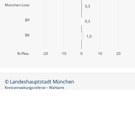
München-Liste
0,3
BP
0,3
BK
1,0
%-Pkte.
-20
-10
0
10
20
© Landeshauptstadt München
Kreisverwaltungsreferat – Wahlamt