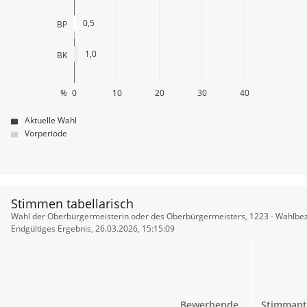
0,5
BP
1,0
BK
%
0
10
20
30
40
Aktuelle Wahl
Vorperiode
Stimmen tabellarisch
Stimmen
Wahl der Oberbürgermeisterin oder des Oberbürgermeisters, 1223 - Wahlbez
tabellarisch
Endgültiges Ergebnis, 26.03.2026, 15:15:09
Bewerbende
Stimmant