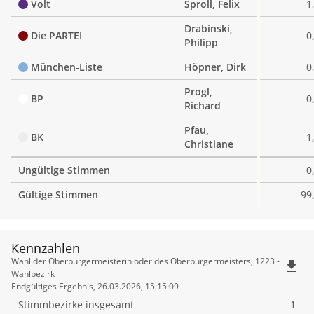
Volt
Sproll, Felix
1
Drabinski,
Die PARTEI
0
Philipp
München-Liste
Höpner, Dirk
0
Progl,
BP
0
Richard
Pfau,
BK
1
Christiane
Ungültige Stimmen
0
Gültige Stimmen
99
Kennzahlen
Kennzahlen
Wahl der Oberbürgermeisterin oder des Oberbürgermeisters, 1223 -
file_download
Wahlbezirk
Endgültiges Ergebnis, 26.03.2026, 15:15:09
Stimmbezirke insgesamt
1