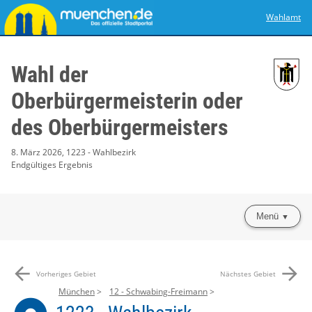
Wahlamt
Wahl der
Oberbürgermeisterin oder
des Oberbürgermeisters
8. März 2026, 1223 - Wahlbezirk
Endgültiges Ergebnis
Menü
arrow_back
arrow_forward
Vorheriges Gebiet
Nächstes Gebiet
München
12 - Schwabing-Freimann