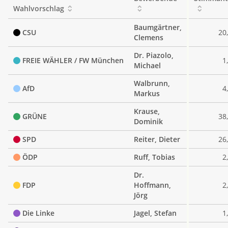
Wahlvorschlag
Baumgärtner,
CSU
20
Clemens
Dr. Piazolo,
FREIE WÄHLER / FW München
1
Michael
Walbrunn,
AfD
4
Markus
Krause,
GRÜNE
38
Dominik
SPD
Reiter, Dieter
26
ÖDP
Ruff, Tobias
2
Dr.
FDP
Hoffmann,
2
Jörg
Die Linke
Jagel, Stefan
1