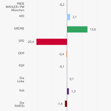
FREIE
-0,2
WÄHLER / FW
München
AfD
2,1
GRÜNE
13,6
SPD
-20,4
ÖDP
-0,4
FDP
-0,1
Die
0,1
Linke
Volt
1,3
Die
-1,4
PARTEI