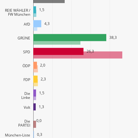
1,5
FREIE WÄHLER /
FW München
4,3
AfD
38,3
GRÜNE
26,3
SPD
2,0
ÖDP
2,3
FDP
1,5
Die
Linke
1,3
Volt
0,0
Die
PARTEI
0,3
München-Liste