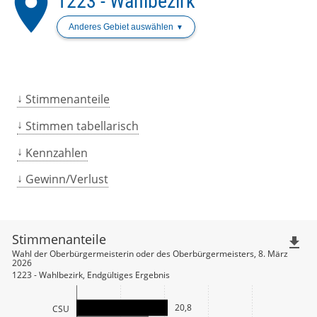
place
1223 - Wahlbezirk
Anderes Gebiet auswählen
Stimmenanteile
Stimmen tabellarisch
Kennzahlen
Gewinn/Verlust
Stimmenanteile
file_download
Wahl der Oberbürgermeisterin oder des Oberbürgermeisters, 8. März
2026
1223 - Wahlbezirk, Endgültiges Ergebnis
20,8
CSU