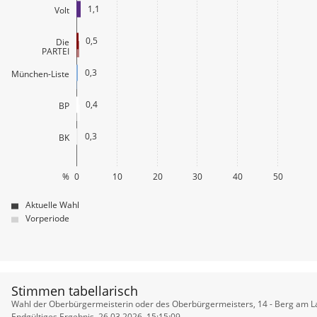
1,1
Volt
0,5
Die
PARTEI
0,3
München-Liste
0,4
BP
0,3
BK
%
0
10
20
30
40
50
Aktuelle Wahl
Vorperiode
Stimmen tabellarisch
Stimmen
Wahl der Oberbürgermeisterin oder des Oberbürgermeisters, 14 - Berg am L
Endgültiges Ergebnis, 26.03.2026, 15:15:09