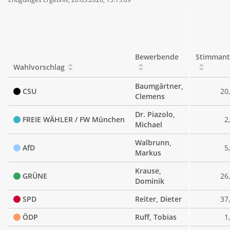
tabellarisch
Bewerbende
Stimmant
Wahlvorschlag
Baumgärtner,
CSU
20
Clemens
Dr. Piazolo,
FREIE WÄHLER / FW München
2
Michael
Walbrunn,
AfD
5
Markus
Krause,
GRÜNE
26
Dominik
SPD
Reiter, Dieter
37
ÖDP
Ruff, Tobias
1