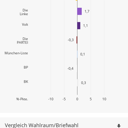
Die
1,7
Linke
Volt
1,1
Die
-0,3
PARTEI
München-Liste
0,1
BP
-0,4
BK
0,3
%-Pkte.
-10
-5
0
5
10
Vergleich Wahlraum/Briefwahl
file_download