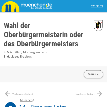
Wahlamt
Wahl der
Oberbürgermeisterin oder
des Oberbürgermeisters
8. März 2026, 14 - Berg am Laim
Endgültiges Ergebnis
Menü
arrow_back
arrow_forward
Vorheriges Gebiet
Nächstes Gebiet
München