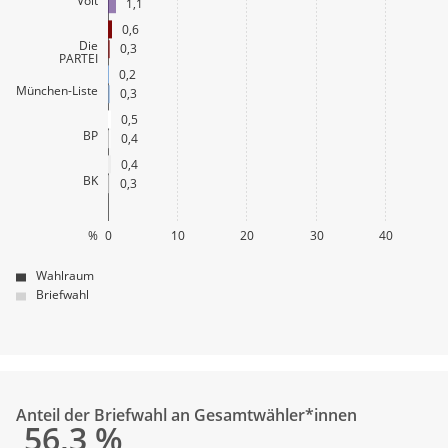
1,1
0,6
Die
0,3
PARTEI
0,2
München-Liste
0,3
0,5
BP
0,4
0,4
BK
0,3
%
0
10
20
30
40
Wahlraum
Briefwahl
Anteil der Briefwahl an Gesamtwähler*innen
56,3
%