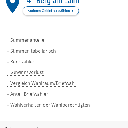
place
14 - Berg am Laim
Anderes Gebiet auswählen
Stimmenanteile
Stimmen tabellarisch
Kennzahlen
Gewinn/Verlust
Vergleich Wahlraum/Briefwahl
Anteil Briefwähler
Wahlverhalten der Wahlberechtigten