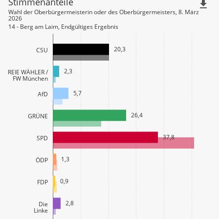
Stimmenanteile
file_download
Wahl der Oberbürgermeisterin oder des Oberbürgermeisters, 8. März
2026
14 - Berg am Laim, Endgültiges Ergebnis
20,3
CSU
2,3
FREIE WÄHLER /
FW München
5,7
AfD
26,4
GRÜNE
37,8
SPD
1,3
ÖDP
0,9
FDP
2,8
Die
Linke