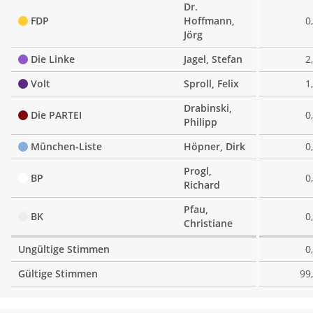
Dr.
FDP
Hoffmann,
0
Jörg
Die Linke
Jagel, Stefan
2
Volt
Sproll, Felix
1
Drabinski,
Die PARTEI
0
Philipp
München-Liste
Höpner, Dirk
0
Progl,
BP
0
Richard
Pfau,
BK
0
Christiane
Ungültige Stimmen
0
Gültige Stimmen
99