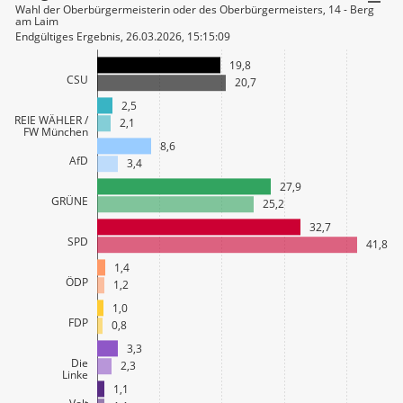
Wahl der Oberbürgermeisterin oder des Oberbürgermeisters, 14 - Berg
am Laim
Endgültiges Ergebnis, 26.03.2026, 15:15:09
19,8
CSU
20,7
2,5
FREIE WÄHLER /
2,1
FW München
8,6
AfD
3,4
27,9
GRÜNE
25,2
32,7
SPD
41,8
1,4
ÖDP
1,2
1,0
FDP
0,8
3,3
Die
2,3
Linke
1,1
Volt