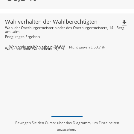
Wahlverhalten der Wahlberechtigten
file_download
Wahl der Oberbürgermeisterin oder des Oberbürgermeisters, 14 - Berg
am Laim
Endgültiges Ergebnis
Wählende mit Wahlschein: 26,6 %
Nicht gewählt: 53,7 %
Wählende ohne Wahlschein: 19,7 %
Bewegen Sie den Cursor über das Diagramm, um Einzelheiten
anzusehen.