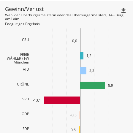
Gewinn/Verlust
file_download
Wahl der Oberbürgermeisterin oder des Oberbürgermeisters, 14 - Berg
am Laim
Endgültiges Ergebnis
CSU
-0,0
FREIE
1,2
WÄHLER / FW
München
AfD
2,2
GRÜNE
8,9
SPD
-13,1
ÖDP
-0,3
FDP
-0,6