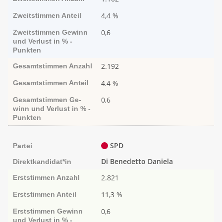
4,4 %
Zweitstimmen
Anteil
0,6
Zweitstimmen
Ge­­winn
und Ver­­lust in % -
Punk­ten
2.192
Gesamtstimmen
Anzahl
4,4 %
Gesamtstimmen
Anteil
0,6
Gesamtstimmen
Ge­­
winn und Ver­­lust in % -
Punk­ten
SPD
Partei
Di Benedetto Daniela
Direktkandidat*in
2.821
Erststimmen
Anzahl
11,3 %
Erststimmen
Anteil
0,6
Erststimmen
Ge­­winn
und Ver­­lust in % -