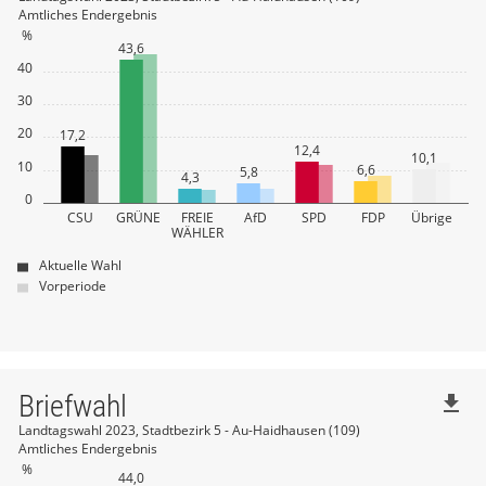
59
Dr. Frank Elisabeth
1
nach oben
Amtliches Endergebnis
nach oben
%
61
Wimmer Erich
2
60
Kirsch Anna-Maria
0
43,6
40
nach oben
61
Mantaoglu Tarek
0
30
nach oben
20
17,2
12,4
10,1
10
6,6
5,8
4,3
0
CSU
GRÜNE
FREIE
AfD
SPD
FDP
Übrige
WÄHLER
Aktuelle Wahl
Vorperiode
Briefwahl
file_download
Landtagswahl 2023, Stadtbezirk 5 - Au-Haidhausen (109)
Amtliches Endergebnis
%
44,0