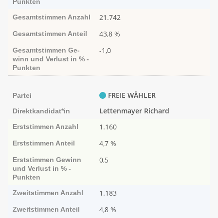
Punk­ten
21.742
Gesamtstimmen
Anzahl
43,8 %
Gesamtstimmen
Anteil
-1,0
Gesamtstimmen
Ge­­
winn und Ver­­lust in % -
Punk­ten
FREIE WÄHLER
Partei
Lettenmayer Richard
Direktkandidat*in
1.160
Erststimmen
Anzahl
4,7 %
Erststimmen
Anteil
0,5
Erststimmen
Ge­­winn
und Ver­­lust in % -
Punk­ten
1.183
Zweitstimmen
Anzahl
4,8 %
Zweitstimmen
Anteil