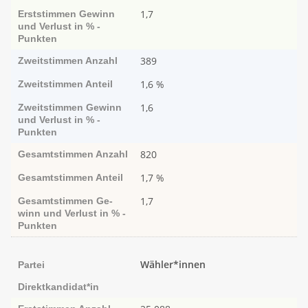
1,7
Erststimmen
Ge­­winn
und Ver­­lust in % -
Punk­ten
389
Zweitstimmen
Anzahl
1,6 %
Zweitstimmen
Anteil
1,6
Zweitstimmen
Ge­­winn
und Ver­­lust in % -
Punk­ten
820
Gesamtstimmen
Anzahl
1,7 %
Gesamtstimmen
Anteil
1,7
Gesamtstimmen
Ge­­
winn und Ver­­lust in % -
Punk­ten
Wähler*innen
Partei
Direktkandidat*in