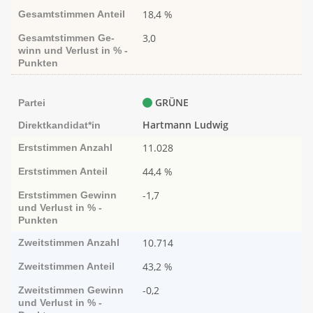
18,4 %
Gesamtstimmen
Anteil
3,0
Gesamtstimmen
Ge­­
winn und Ver­­lust in % -
Punk­ten
GRÜNE
Partei
Hartmann Ludwig
Direktkandidat*in
11.028
Erststimmen
Anzahl
44,4 %
Erststimmen
Anteil
-1,7
Erststimmen
Ge­­winn
und Ver­­lust in % -
Punk­ten
10.714
Zweitstimmen
Anzahl
43,2 %
Zweitstimmen
Anteil
-0,2
Zweitstimmen
Ge­­winn
und Ver­­lust in % -