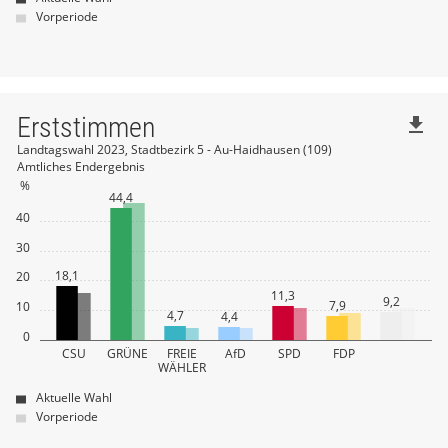
Vorperiode
Erststimmen
file_download
Landtagswahl 2023, Stadtbezirk 5 - Au-Haidhausen (109)
Amtliches Endergebnis
%
44,4
40
30
18,1
20
11,3
9,2
7,9
10
4,7
4,4
0
CSU
GRÜNE
FREIE
AfD
SPD
FDP
WÄHLER
Aktuelle Wahl
Vorperiode