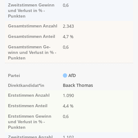
0,6
Zweitstimmen
Ge­­winn
und Ver­­lust in % -
Punk­ten
2.343
Gesamtstimmen
Anzahl
4,7 %
Gesamtstimmen
Anteil
0,6
Gesamtstimmen
Ge­­
winn und Ver­­lust in % -
Punk­ten
AfD
Partei
Baack Thomas
Direktkandidat*in
1.090
Erststimmen
Anzahl
4,4 %
Erststimmen
Anteil
0,6
Erststimmen
Ge­­winn
und Ver­­lust in % -
Punk­ten
1.102
Zweitstimmen
Anzahl