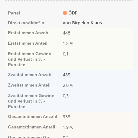
ÖDP
Partei
von Birgelen Klaus
Direktkandidat*in
448
Erststimmen
Anzahl
1,8 %
Erststimmen
Anteil
0,1
Erststimmen
Ge­­winn
und Ver­­lust in % -
Punk­ten
485
Zweitstimmen
Anzahl
2,0 %
Zweitstimmen
Anteil
0,3
Zweitstimmen
Ge­­winn
und Ver­­lust in % -
Punk­ten
933
Gesamtstimmen
Anzahl
1,9 %
Gesamtstimmen
Anteil
0,2
Gesamtstimmen
Ge­­