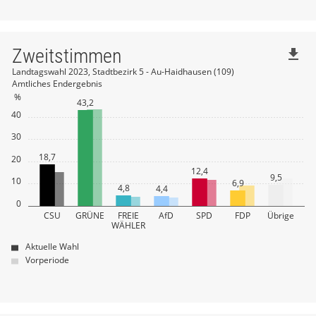
Zweitstimmen
file_download
Landtagswahl 2023, Stadtbezirk 5 - Au-Haidhausen (109)
Amtliches Endergebnis
%
43,2
40
30
18,7
20
12,4
9,5
10
6,9
4,8
4,4
0
CSU
GRÜNE
FREIE
AfD
SPD
FDP
Übrige
WÄHLER
Aktuelle Wahl
Vorperiode