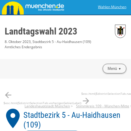
Wahlen München
Landtagswahl 2023
8. Oktober 2023, Stadtbezirk 5 - Au-Haidhausen (109)
Amtliches Endergebnis
Menü
arrow_back
$esc.html($districtSelectionTab.na
arrow_forward
$esc.html($districtSelectionTab.vorherigesGebietLabel)
Landeshauptstadt München
Stimmkreis 109 - München-Mitte
place
Stadtbezirk 5 - Au-Haidhausen
(109)