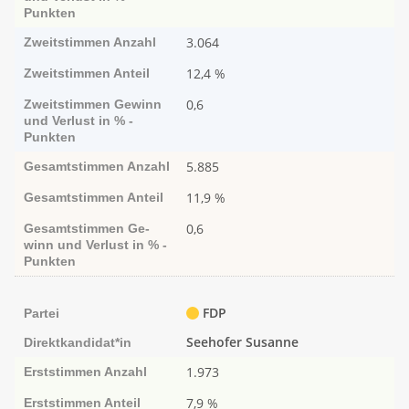
Punk­ten
3.064
Zweitstimmen
Anzahl
12,4 %
Zweitstimmen
Anteil
0,6
Zweitstimmen
Ge­­winn
und Ver­­lust in % -
Punk­ten
5.885
Gesamtstimmen
Anzahl
11,9 %
Gesamtstimmen
Anteil
0,6
Gesamtstimmen
Ge­­
winn und Ver­­lust in % -
Punk­ten
FDP
Partei
Seehofer Susanne
Direktkandidat*in
1.973
Erststimmen
Anzahl
7,9 %
Erststimmen
Anteil