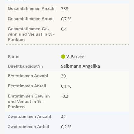
338
Gesamtstimmen
Anzahl
0,7 %
Gesamtstimmen
Anteil
0,4
Gesamtstimmen
Ge­­
winn und Ver­­lust in % -
Punk­ten
V-Partei³
Partei
Selbmann Angelika
Direktkandidat*in
30
Erststimmen
Anzahl
0,1 %
Erststimmen
Anteil
-0,2
Erststimmen
Ge­­winn
und Ver­­lust in % -
Punk­ten
42
Zweitstimmen
Anzahl
0,2 %
Zweitstimmen
Anteil