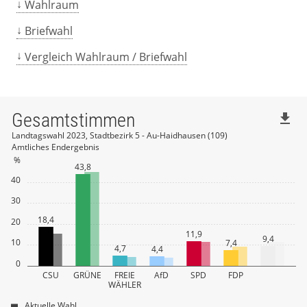
Wahlraum
Briefwahl
Vergleich Wahlraum / Briefwahl
Gesamtstimmen
file_download
Landtagswahl 2023, Stadtbezirk 5 - Au-Haidhausen (109)
Amtliches Endergebnis
%
43,8
40
30
18,4
20
11,9
9,4
10
7,4
4,7
4,4
0
CSU
GRÜNE
FREIE
AfD
SPD
FDP
WÄHLER
Aktuelle Wahl