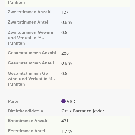
Punk­ten
137
Zweitstimmen
Anzahl
0,6 %
Zweitstimmen
Anteil
0,6
Zweitstimmen
Ge­­winn
und Ver­­lust in % -
Punk­ten
286
Gesamtstimmen
Anzahl
0,6 %
Gesamtstimmen
Anteil
0,6
Gesamtstimmen
Ge­­
winn und Ver­­lust in % -
Punk­ten
Volt
Partei
Ortiz Barranco Javier
Direktkandidat*in
431
Erststimmen
Anzahl
1,7 %
Erststimmen
Anteil