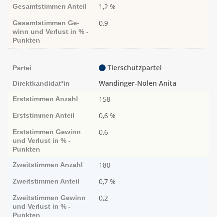
1,2 %
Gesamtstimmen
Anteil
0,9
Gesamtstimmen
Ge­­
winn und Ver­­lust in % -
Punk­ten
Tierschutzpartei
Partei
Wandinger-Nolen Anita
Direktkandidat*in
158
Erststimmen
Anzahl
0,6 %
Erststimmen
Anteil
0,6
Erststimmen
Ge­­winn
und Ver­­lust in % -
Punk­ten
180
Zweitstimmen
Anzahl
0,7 %
Zweitstimmen
Anteil
0,2
Zweitstimmen
Ge­­winn
und Ver­­lust in % -
Punk­ten