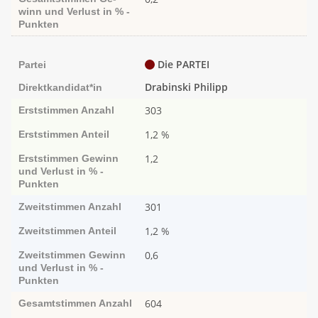
winn und Ver­­lust in % -
Punk­ten
Die PARTEI
Partei
Drabinski Philipp
Direktkandidat*in
303
Erststimmen
Anzahl
1,2 %
Erststimmen
Anteil
1,2
Erststimmen
Ge­­winn
und Ver­­lust in % -
Punk­ten
301
Zweitstimmen
Anzahl
1,2 %
Zweitstimmen
Anteil
0,6
Zweitstimmen
Ge­­winn
und Ver­­lust in % -
Punk­ten
604
Gesamtstimmen
Anzahl