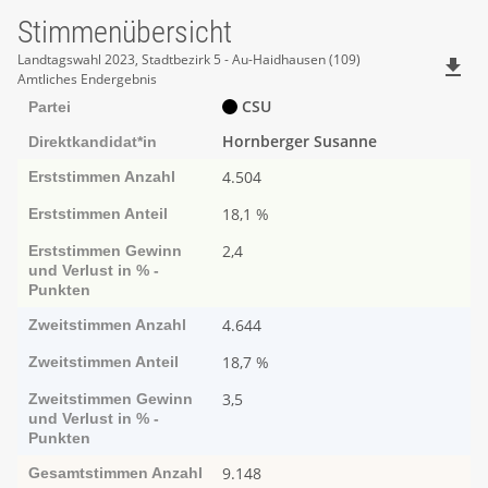
Stimmenübersicht
Stimmenübersicht
Landtagswahl 2023, Stadtbezirk 5 - Au-Haidhausen (109)
file_download
Amtliches Endergebnis
CSU
Partei
Hornberger Susanne
Direktkandidat*in
4.504
Erststimmen
Anzahl
18,1 %
Erststimmen
Anteil
2,4
Erststimmen
Ge­­winn
und Ver­­lust in % -
Punk­ten
4.644
Zweitstimmen
Anzahl
18,7 %
Zweitstimmen
Anteil
3,5
Zweitstimmen
Ge­­winn
und Ver­­lust in % -
Punk­ten
9.148
Gesamtstimmen
Anzahl