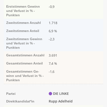
-0,9
Erststimmen
Ge­­winn
und Ver­­lust in % -
Punk­ten
1.718
Zweitstimmen
Anzahl
6,9 %
Zweitstimmen
Anteil
-2,3
Zweitstimmen
Ge­­winn
und Ver­­lust in % -
Punk­ten
3.691
Gesamtstimmen
Anzahl
7,4 %
Gesamtstimmen
Anteil
-1,6
Gesamtstimmen
Ge­­
winn und Ver­­lust in % -
Punk­ten
DIE LINKE
Partei
Rupp Adelheid
Direktkandidat*in