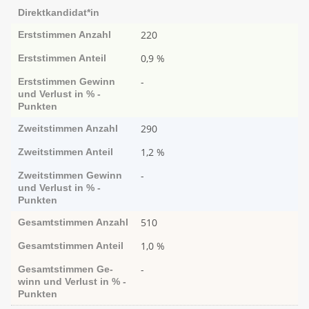
Direktkandidat*in
220
Erststimmen
Anzahl
0,9 %
Erststimmen
Anteil
-
Erststimmen
Ge­­winn
und Ver­­lust in % -
Punk­ten
290
Zweitstimmen
Anzahl
1,2 %
Zweitstimmen
Anteil
-
Zweitstimmen
Ge­­winn
und Ver­­lust in % -
Punk­ten
510
Gesamtstimmen
Anzahl
1,0 %
Gesamtstimmen
Anteil
-
Gesamtstimmen
Ge­­
winn und Ver­­lust in % -
Punk­ten