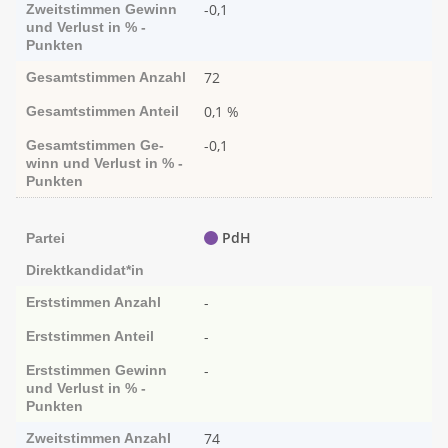
-0,1
Zweitstimmen
Ge­­winn
und Ver­­lust in % -
Punk­ten
72
Gesamtstimmen
Anzahl
0,1 %
Gesamtstimmen
Anteil
-0,1
Gesamtstimmen
Ge­­
winn und Ver­­lust in % -
Punk­ten
PdH
Partei
Direktkandidat*in
-
Erststimmen
Anzahl
-
Erststimmen
Anteil
-
Erststimmen
Ge­­winn
und Ver­­lust in % -
Punk­ten
74
Zweitstimmen
Anzahl