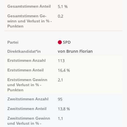
5,1 %
Gesamtstimmen
Anteil
0,2
Gesamtstimmen
Ge­­
winn und Ver­­lust in % -
Punk­ten
SPD
Partei
von Brunn Florian
Direktkandidat*in
113
Erststimmen
Anzahl
16,4 %
Erststimmen
Anteil
2,1
Erststimmen
Ge­­winn
und Ver­­lust in % -
Punk­ten
95
Zweitstimmen
Anzahl
13,8 %
Zweitstimmen
Anteil
1,1
Zweitstimmen
Ge­­winn
und Ver­­lust in % -