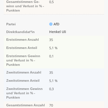
0,5
Gesamtstimmen
Ge­­
winn und Ver­­lust in % -
Punk­ten
AfD
Partei
Henkel Uli
Direktkandidat*in
35
Erststimmen
Anzahl
5,1 %
Erststimmen
Anteil
0,1
Erststimmen
Ge­­winn
und Ver­­lust in % -
Punk­ten
35
Zweitstimmen
Anzahl
5,1 %
Zweitstimmen
Anteil
0,3
Zweitstimmen
Ge­­winn
und Ver­­lust in % -
Punk­ten
70
Gesamtstimmen
Anzahl