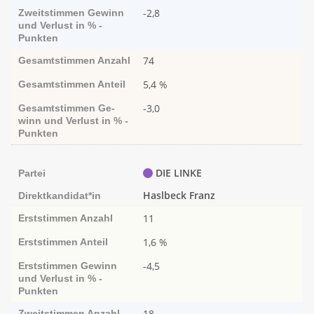
-2,8
Zweitstimmen
Ge­­winn
und Ver­­lust in % -
Punk­ten
74
Gesamtstimmen
Anzahl
5,4 %
Gesamtstimmen
Anteil
-3,0
Gesamtstimmen
Ge­­
winn und Ver­­lust in % -
Punk­ten
DIE LINKE
Partei
Haslbeck Franz
Direktkandidat*in
11
Erststimmen
Anzahl
1,6 %
Erststimmen
Anteil
-4,5
Erststimmen
Ge­­winn
und Ver­­lust in % -
Punk­ten
18
Zweitstimmen
Anzahl