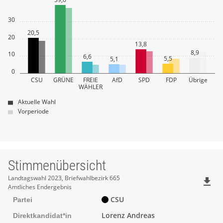
30
20,5
20
13,8
8,9
10
6,6
5,5
5,1
0
CSU
GRÜNE
FREIE
AfD
SPD
FDP
Übrige
WÄHLER
Aktuelle Wahl
Vorperiode
Stimmenübersicht
Stimmenübersicht
Landtagswahl 2023, Briefwahlbezirk 665
file_download
Amtliches Endergebnis
CSU
Partei
Lorenz Andreas
Direktkandidat*in