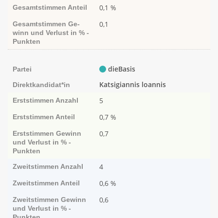
0,1 %
Gesamtstimmen
Anteil
0,1
Gesamtstimmen
Ge­­
winn und Ver­­lust in % -
Punk­ten
dieBasis
Partei
Katsigiannis loannis
Direktkandidat*in
5
Erststimmen
Anzahl
0,7 %
Erststimmen
Anteil
0,7
Erststimmen
Ge­­winn
und Ver­­lust in % -
Punk­ten
4
Zweitstimmen
Anzahl
0,6 %
Zweitstimmen
Anteil
0,6
Zweitstimmen
Ge­­winn
und Ver­­lust in % -
Punk­ten