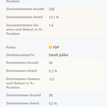
Punk­ten
208
Gesamtstimmen
Anzahl
15,1 %
Gesamtstimmen
Anteil
1,6
Gesamtstimmen
Ge­­
winn und Ver­­lust in % -
Punk­ten
FDP
Partei
Sandt Julika
Direktkandidat*in
36
Erststimmen
Anzahl
5,2 %
Erststimmen
Anteil
-3,2
Erststimmen
Ge­­winn
und Ver­­lust in % -
Punk­ten
38
Zweitstimmen
Anzahl
5,5 %
Zweitstimmen
Anteil