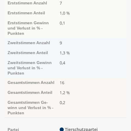
7
Erststimmen
Anzahl
1,0 %
Erststimmen
Anteil
0,1
Erststimmen
Ge­­winn
und Ver­­lust in % -
Punk­ten
9
Zweitstimmen
Anzahl
1,3 %
Zweitstimmen
Anteil
0,4
Zweitstimmen
Ge­­winn
und Ver­­lust in % -
Punk­ten
16
Gesamtstimmen
Anzahl
1,2 %
Gesamtstimmen
Anteil
0,2
Gesamtstimmen
Ge­­
winn und Ver­­lust in % -
Punk­ten
Tierschutzpartei
Partei