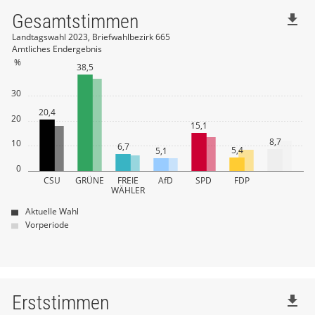
Gesamtstimmen
file_download
Landtagswahl 2023, Briefwahlbezirk 665
Amtliches Endergebnis
%
38,5
30
20,4
20
15,1
8,7
10
6,7
5,4
5,1
0
CSU
GRÜNE
FREIE
AfD
SPD
FDP
WÄHLER
Aktuelle Wahl
Vorperiode
Erststimmen
file_download