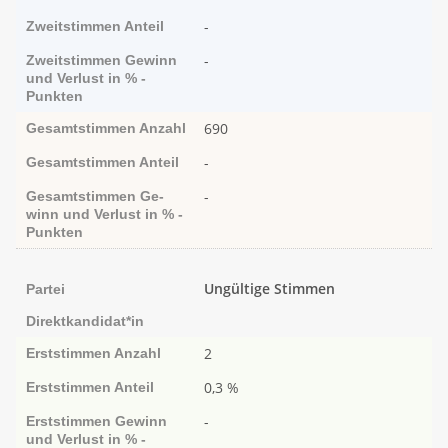
-
Zweitstimmen
Anteil
-
Zweitstimmen
Ge­­winn
und Ver­­lust in % -
Punk­ten
690
Gesamtstimmen
Anzahl
-
Gesamtstimmen
Anteil
-
Gesamtstimmen
Ge­­
winn und Ver­­lust in % -
Punk­ten
Ungültige Stimmen
Partei
Direktkandidat*in
2
Erststimmen
Anzahl
0,3 %
Erststimmen
Anteil
-
Erststimmen
Ge­­winn
und Ver­­lust in % -