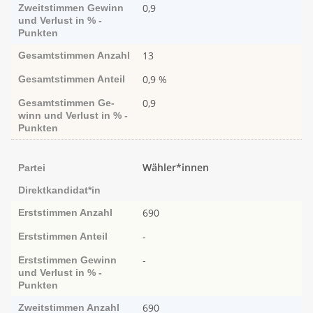
0,9
Zweitstimmen
Ge­­winn
und Ver­­lust in % -
Punk­ten
13
Gesamtstimmen
Anzahl
0,9 %
Gesamtstimmen
Anteil
0,9
Gesamtstimmen
Ge­­
winn und Ver­­lust in % -
Punk­ten
Wähler*innen
Partei
Direktkandidat*in
690
Erststimmen
Anzahl
-
Erststimmen
Anteil
-
Erststimmen
Ge­­winn
und Ver­­lust in % -
Punk­ten
690
Zweitstimmen
Anzahl