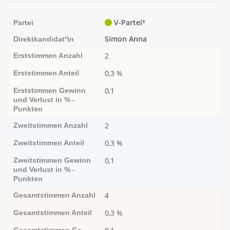
V-Partei³
Partei
Simon Anna
Direktkandidat*in
2
Erststimmen
Anzahl
0,3 %
Erststimmen
Anteil
0,1
Erststimmen
Ge­­winn
und Ver­­lust in % -
Punk­ten
2
Zweitstimmen
Anzahl
0,3 %
Zweitstimmen
Anteil
0,1
Zweitstimmen
Ge­­winn
und Ver­­lust in % -
Punk­ten
4
Gesamtstimmen
Anzahl
0,3 %
Gesamtstimmen
Anteil