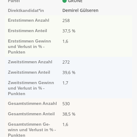
GRÜNE
Partei
Demirel Gülseren
Direktkandidat*in
258
Erststimmen
Anzahl
37,5 %
Erststimmen
Anteil
1,6
Erststimmen
Ge­­winn
und Ver­­lust in % -
Punk­ten
272
Zweitstimmen
Anzahl
39,6 %
Zweitstimmen
Anteil
1,7
Zweitstimmen
Ge­­winn
und Ver­­lust in % -
Punk­ten
530
Gesamtstimmen
Anzahl
38,5 %
Gesamtstimmen
Anteil
1,6
Gesamtstimmen
Ge­­
winn und Ver­­lust in % -
Punk­ten