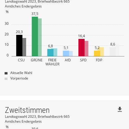
Landtagswahl 2023, Briefwahlbezirk 665
Amtliches Endergebnis
%
37,5
30
20,3
20
16,4
8,6
10
6,8
5,1
5,2
0
CSU
GRÜNE
FREIE
AfD
SPD
FDP
WÄHLER
Aktuelle Wahl
Vorperiode
Zweitstimmen
file_download
Landtagswahl 2023, Briefwahlbezirk 665
Amtliches Endergebnis
%
39,6