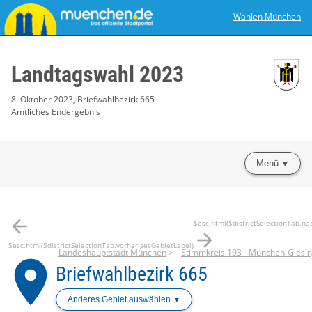
Wahlen München
Landtagswahl 2023
8. Oktober 2023, Briefwahlbezirk 665
Amtliches Endergebnis
Menü
arrow_back
$esc.html($districtSelectionTab.na
arrow_forward
$esc.html($districtSelectionTab.vorherigesGebietLabel)
Landeshauptstadt München
Stimmkreis 103 - München-Giesi
place
Briefwahlbezirk 665
Anderes Gebiet auswählen