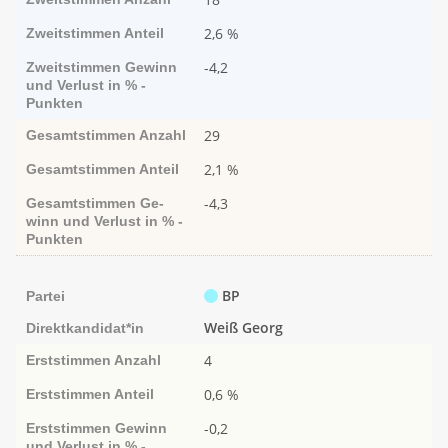
2,6 %
Zweitstimmen
Anteil
-4,2
Zweitstimmen
Ge­­winn
und Ver­­lust in % -
Punk­ten
29
Gesamtstimmen
Anzahl
2,1 %
Gesamtstimmen
Anteil
-4,3
Gesamtstimmen
Ge­­
winn und Ver­­lust in % -
Punk­ten
BP
Partei
Weiß Georg
Direktkandidat*in
4
Erststimmen
Anzahl
0,6 %
Erststimmen
Anteil
-0,2
Erststimmen
Ge­­winn
und Ver­­lust in % -