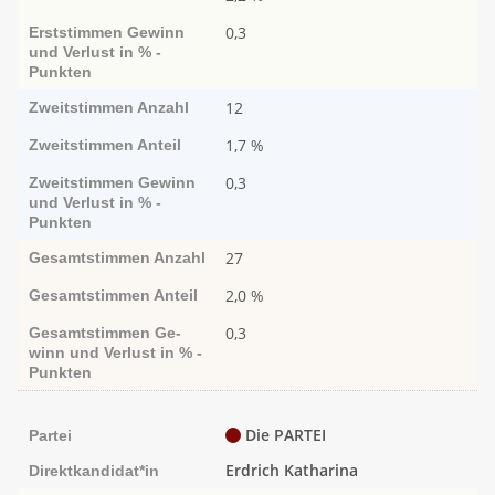
0,3
Erststimmen
Ge­­winn
und Ver­­lust in % -
Punk­ten
12
Zweitstimmen
Anzahl
1,7 %
Zweitstimmen
Anteil
0,3
Zweitstimmen
Ge­­winn
und Ver­­lust in % -
Punk­ten
27
Gesamtstimmen
Anzahl
2,0 %
Gesamtstimmen
Anteil
0,3
Gesamtstimmen
Ge­­
winn und Ver­­lust in % -
Punk­ten
Die PARTEI
Partei
Erdrich Katharina
Direktkandidat*in