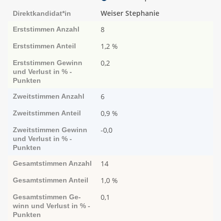
Weiser Stephanie
Direktkandidat*in
8
Erststimmen
Anzahl
1,2 %
Erststimmen
Anteil
0,2
Erststimmen
Ge­­winn
und Ver­­lust in % -
Punk­ten
6
Zweitstimmen
Anzahl
0,9 %
Zweitstimmen
Anteil
-0,0
Zweitstimmen
Ge­­winn
und Ver­­lust in % -
Punk­ten
14
Gesamtstimmen
Anzahl
1,0 %
Gesamtstimmen
Anteil
0,1
Gesamtstimmen
Ge­­
winn und Ver­­lust in % -
Punk­ten