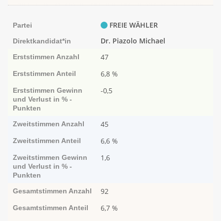
FREIE WÄHLER
Partei
Dr. Piazolo Michael
Direktkandidat*in
47
Erststimmen
Anzahl
6,8 %
Erststimmen
Anteil
-0,5
Erststimmen
Ge­­winn
und Ver­­lust in % -
Punk­ten
45
Zweitstimmen
Anzahl
6,6 %
Zweitstimmen
Anteil
1,6
Zweitstimmen
Ge­­winn
und Ver­­lust in % -
Punk­ten
92
Gesamtstimmen
Anzahl
6,7 %
Gesamtstimmen
Anteil