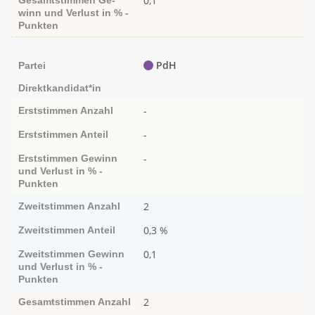
0,1
Gesamtstimmen
Ge­­
winn und Ver­­lust in % -
Punk­ten
PdH
Partei
Direktkandidat*in
-
Erststimmen
Anzahl
-
Erststimmen
Anteil
-
Erststimmen
Ge­­winn
und Ver­­lust in % -
Punk­ten
2
Zweitstimmen
Anzahl
0,3 %
Zweitstimmen
Anteil
0,1
Zweitstimmen
Ge­­winn
und Ver­­lust in % -
Punk­ten
2
Gesamtstimmen
Anzahl