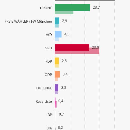
23,7
GRÜNE
2,9
FREIE WÄHLER / FW München
4,5
AfD
23,0
SPD
2,8
FDP
3,4
ÖDP
2,3
DIE LINKE
0,4
Rosa Liste
0,7
BP
0,2
BIA