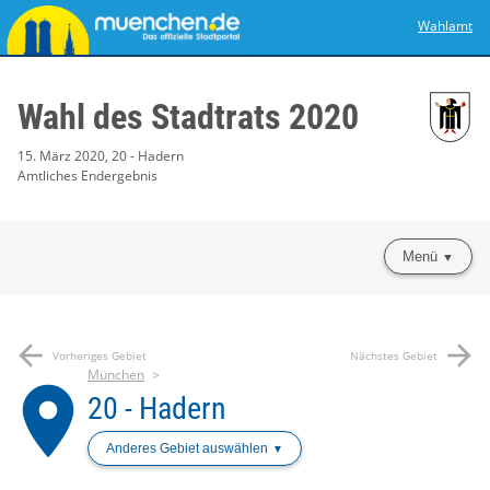
Wahlamt
Wahl des Stadtrats 2020
15. März 2020, 20 - Hadern
Amtliches Endergebnis
Menü
arrow_back
arrow_forward
Vorheriges Gebiet
Nächstes Gebiet
München
place
20 - Hadern
Anderes Gebiet auswählen