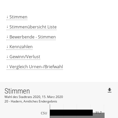
Stimmen
Stimmenübersicht Liste
Bewerbende - Stimmen
Kennzahlen
Gewinn/Verlust
Vergleich Urnen-/Briefwahl
Stimmen
file_download
Wahl des Stadtrats 2020, 15. März 2020
20 - Hadern, Amtliches Endergebnis
31,7
CSU