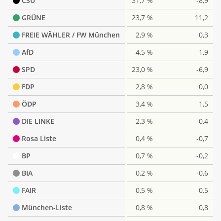
CSU
31,7 %
-8,9
GRÜNE
23,7 %
11,2
FREIE WÄHLER / FW München
2,9 %
0,3
AfD
4,5 %
1,9
SPD
23,0 %
-6,9
FDP
2,8 %
0,0
ÖDP
3,4 %
1,5
DIE LINKE
2,3 %
0,4
Rosa Liste
0,4 %
-0,7
BP
0,7 %
-0,2
BIA
0,2 %
-0,6
FAIR
0,5 %
0,5
München-Liste
0,8 %
0,8