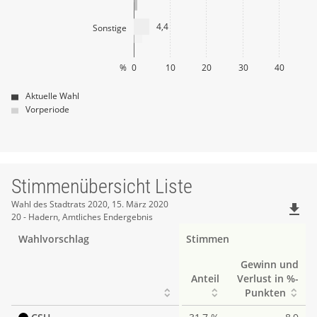
4,4
Sonstige
%
0
10
20
30
40
Aktuelle Wahl
Vorperiode
Stimmenübersicht Liste
Stimmenübersicht
Wahl des Stadtrats 2020, 15. März 2020
file_download
20 - Hadern, Amtliches Endergebnis
Liste
Wahlvorschlag
Stimmen
Gewinn und
Anteil
Verlust in %-
Punkten