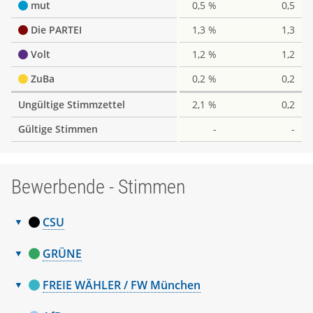
mut
0,5 %
0,5
Die PARTEI
1,3 %
1,3
Volt
1,2 %
1,2
ZuBa
0,2 %
0,2
Ungültige Stimmzettel
2,1 %
0,2
Gültige Stimmen
-
-
Bewerbende - Stimmen
CSU
Bewerbende
Nr.
Name, Vorname
Stimmen
GRÜNE
-
Bewerbende
1
Frank Kristina
8.463
Nr.
Name, Vorname
Stimmen
Stimmen
FREIE WÄHLER / FW München
-
2
Pretzl Manuel
7.122
Bewerbende
1
Habenschaden Katrin
6.706
Nr.
Name, Vorname
Stimmen