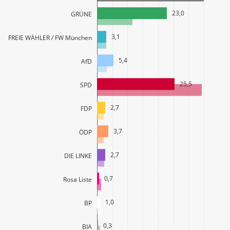
23,0
GRÜNE
3,1
FREIE WÄHLER / FW München
5,4
AfD
25,5
SPD
2,7
FDP
3,7
ÖDP
2,7
DIE LINKE
0,7
Rosa Liste
1,0
BP
0,3
BIA