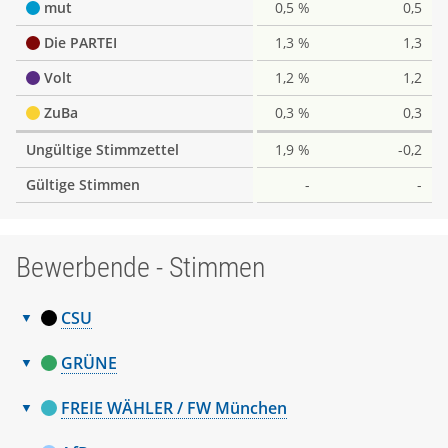
mut
0,5 %
0,5
Die PARTEI
1,3 %
1,3
Volt
1,2 %
1,2
ZuBa
0,3 %
0,3
Ungültige Stimmzettel
1,9 %
-0,2
Gültige Stimmen
-
-
Bewerbende - Stimmen
CSU
Bewerbende
Nr.
Name, Vorname
Stimmen
GRÜNE
-
Bewerbende
1
Frank Kristina
13.080
Nr.
Name, Vorname
Stimmen
Stimmen
FREIE WÄHLER / FW München
-
2
Pretzl Manuel
10.354
Bewerbende
1
Habenschaden Katrin
11.759
Nr.
Name, Vorname
Stimmen