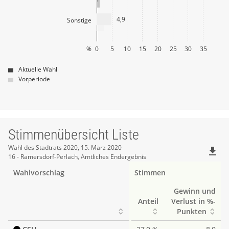
4,9
Sonstige
%
0
5
10
15
20
25
30
35
Aktuelle Wahl
Vorperiode
Stimmenübersicht Liste
Stimmenübersicht
Wahl des Stadtrats 2020, 15. März 2020
file_download
16 - Ramersdorf-Perlach, Amtliches Endergebnis
Liste
Wahlvorschlag
Stimmen
Gewinn und
Anteil
Verlust in %-
Punkten