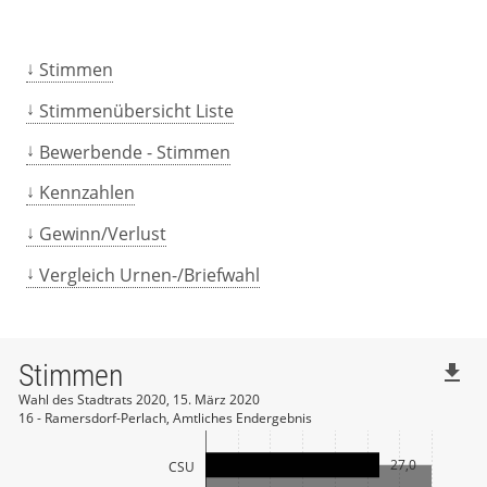
Stimmen
Stimmenübersicht Liste
Bewerbende - Stimmen
Kennzahlen
Gewinn/Verlust
Vergleich Urnen-/Briefwahl
Stimmen
file_download
Wahl des Stadtrats 2020, 15. März 2020
16 - Ramersdorf-Perlach, Amtliches Endergebnis
27,0
CSU