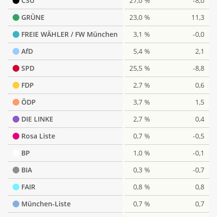
CSU
27,0 %
-8,0
GRÜNE
23,0 %
11,3
FREIE WÄHLER / FW München
3,1 %
-0,0
AfD
5,4 %
2,1
SPD
25,5 %
-8,8
FDP
2,7 %
0,6
ÖDP
3,7 %
1,5
DIE LINKE
2,7 %
0,4
Rosa Liste
0,7 %
-0,5
BP
1,0 %
-0,1
BIA
0,3 %
-0,7
FAIR
0,8 %
0,8
München-Liste
0,7 %
0,7