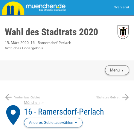
Wahlamt
Wahl des Stadtrats 2020
15. März 2020, 16 - Ramersdorf-Perlach
Amtliches Endergebnis
Menü
arrow_back
arrow_forward
Vorheriges Gebiet
Nächstes Gebiet
München
place
16 - Ramersdorf-Perlach
Anderes Gebiet auswählen