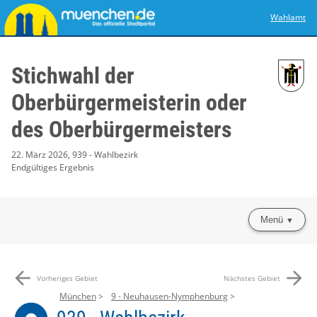
Wahlamt
Stichwahl der
Oberbürgermeisterin oder
des Oberbürgermeisters
22. März 2026, 939 - Wahlbezirk
Endgültiges Ergebnis
Menü
arrow_back
arrow_forward
Vorheriges Gebiet
Nächstes Gebiet
München
9 - Neuhausen-Nymphenburg