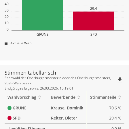
40
29,4
30
20
10
0
GRÜNE
SPD
Aktuelle Wahl
Stimmen tabellarisch
Stimmen
Stichwahl der Oberbürgermeisterin oder des Oberbürgermeisters,
file_download
tabellarisch
939 - Wahlbezirk
Endgültiges Ergebnis, 26.03.2026, 15:19:01
Wahlvorschlag
Bewerbende
Stimmanteile
GRÜNE
Krause, Dominik
70,6 %
SPD
Reiter, Dieter
29,4 %
Ungültige Stimmen
0,0 %