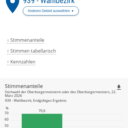
place
939 - Wahlbezirk
Anderes Gebiet auswählen
Stimmenanteile
Stimmen tabellarisch
Kennzahlen
Stimmenanteile
file_download
Stichwahl der Oberbürgermeisterin oder des Oberbürgermeisters, 22.
März 2026
939 - Wahlbezirk, Endgültiges Ergebnis
%
70,6
70
60
50