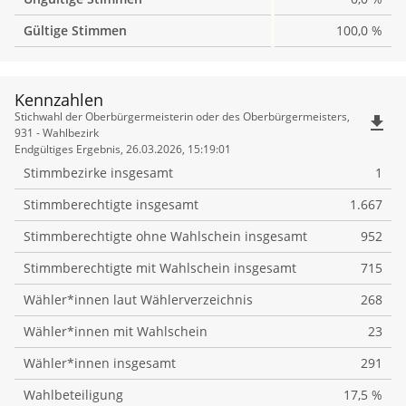
Gültige Stimmen
100,0 %
Kennzahlen
Kennzahlen
Stichwahl der Oberbürgermeisterin oder des Oberbürgermeisters,
file_download
931 - Wahlbezirk
Endgültiges Ergebnis, 26.03.2026, 15:19:01
Stimmbezirke insgesamt
1
Stimmberechtigte insgesamt
1.667
Stimmberechtigte ohne Wahlschein insgesamt
952
Stimmberechtigte mit Wahlschein insgesamt
715
Wähler*innen laut Wählerverzeichnis
268
Wähler*innen mit Wahlschein
23
Wähler*innen insgesamt
291
Wahlbeteiligung
17,5 %