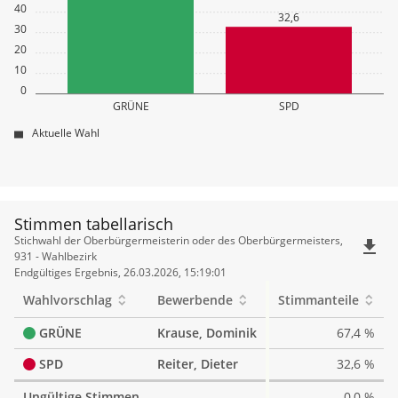
40
32,6
30
20
10
0
GRÜNE
SPD
Aktuelle Wahl
Stimmen tabellarisch
Stimmen
Stichwahl der Oberbürgermeisterin oder des Oberbürgermeisters,
file_download
tabellarisch
931 - Wahlbezirk
Endgültiges Ergebnis, 26.03.2026, 15:19:01
Wahlvorschlag
Bewerbende
Stimmanteile
GRÜNE
Krause, Dominik
67,4 %
SPD
Reiter, Dieter
32,6 %
Ungültige Stimmen
0,0 %