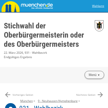
Wahlamt
Stichwahl der
Oberbürgermeisterin oder
des Oberbürgermeisters
22. März 2026, 931 - Wahlbezirk
Endgültiges Ergebnis
Menü
arrow_back
arrow_forward
Vorheriges Gebiet
Nächstes Gebiet
München
9 - Neuhausen-Nymphenburg