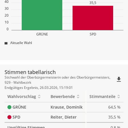
40
35,5
30
20
10
0
GRÜNE
SPD
Aktuelle Wahl
Stimmen tabellarisch
Stimmen
Stichwahl der Oberbürgermeisterin oder des Oberbürgermeisters,
file_download
tabellarisch
929 - Wahlbezirk
Endgültiges Ergebnis, 26.03.2026, 15:19:01
Wahlvorschlag
Bewerbende
Stimmanteile
GRÜNE
Krause, Dominik
64,5 %
SPD
Reiter, Dieter
35,5 %
Ungültige Stimmen
0,8 %