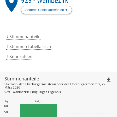
place
929 - Wahlbezirk
Anderes Gebiet auswählen
Stimmenanteile
Stimmen tabellarisch
Kennzahlen
Stimmenanteile
file_download
Stichwahl der Oberbürgermeisterin oder des Oberbürgermeisters, 22.
März 2026
929 - Wahlbezirk, Endgültiges Ergebnis
64,5
%
60
50