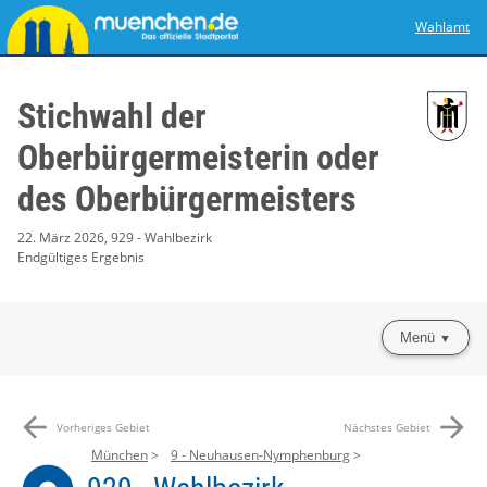
Wahlamt
Stichwahl der
Oberbürgermeisterin oder
des Oberbürgermeisters
22. März 2026, 929 - Wahlbezirk
Endgültiges Ergebnis
Menü
arrow_back
arrow_forward
Vorheriges Gebiet
Nächstes Gebiet
München
9 - Neuhausen-Nymphenburg