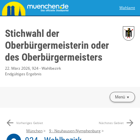
Wahlamt
Stichwahl der
Oberbürgermeisterin oder
des Oberbürgermeisters
22. März 2026, 924 - Wahlbezirk
Endgültiges Ergebnis
Menü
arrow_back
arrow_forward
Vorheriges Gebiet
Nächstes Gebiet
München
9 - Neuhausen-Nymphenburg