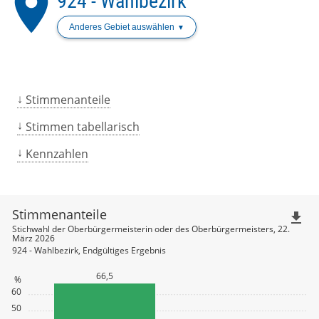
place
924 - Wahlbezirk
Anderes Gebiet auswählen
Stimmenanteile
Stimmen tabellarisch
Kennzahlen
Stimmenanteile
file_download
Stichwahl der Oberbürgermeisterin oder des Oberbürgermeisters, 22.
März 2026
924 - Wahlbezirk, Endgültiges Ergebnis
66,5
%
60
50