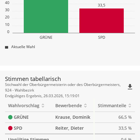
40
33,5
30
20
10
0
GRÜNE
SPD
Aktuelle Wahl
Stimmen tabellarisch
Stimmen
Stichwahl der Oberbürgermeisterin oder des Oberbürgermeisters,
file_download
tabellarisch
924 - Wahlbezirk
Endgültiges Ergebnis, 26.03.2026, 15:19:01
Wahlvorschlag
Bewerbende
Stimmanteile
GRÜNE
Krause, Dominik
66,5 %
SPD
Reiter, Dieter
33,5 %
Ungültige Stimmen
0,6 %