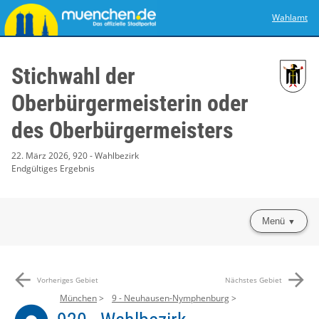
Wahlamt
Stichwahl der
Oberbürgermeisterin oder
des Oberbürgermeisters
22. März 2026, 920 - Wahlbezirk
Endgültiges Ergebnis
Menü
arrow_back
arrow_forward
Vorheriges Gebiet
Nächstes Gebiet
München
9 - Neuhausen-Nymphenburg