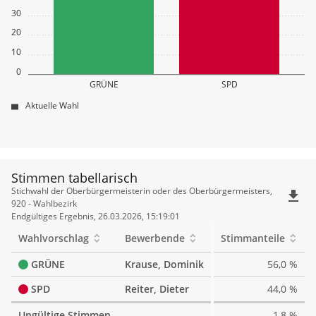
30
20
10
0
GRÜNE
SPD
Aktuelle Wahl
Stimmen tabellarisch
Stimmen
Stichwahl der Oberbürgermeisterin oder des Oberbürgermeisters,
file_download
tabellarisch
920 - Wahlbezirk
Endgültiges Ergebnis, 26.03.2026, 15:19:01
Wahlvorschlag
Bewerbende
Stimmanteile
GRÜNE
Krause, Dominik
56,0 %
SPD
Reiter, Dieter
44,0 %
Ungültige Stimmen
1,8 %