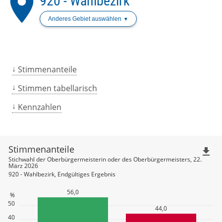
place
920 - Wahlbezirk
Anderes Gebiet auswählen
Stimmenanteile
Stimmen tabellarisch
Kennzahlen
Stimmenanteile
file_download
Stichwahl der Oberbürgermeisterin oder des Oberbürgermeisters, 22.
März 2026
920 - Wahlbezirk, Endgültiges Ergebnis
56,0
%
50
44,0
40