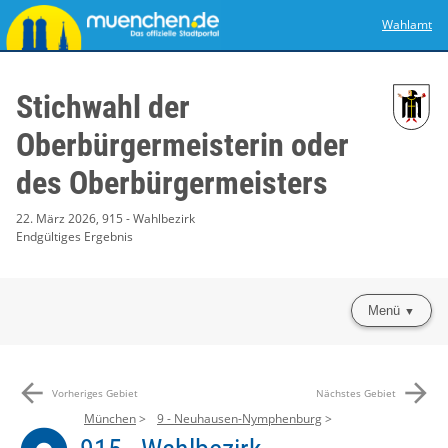
Wahlamt
Stichwahl der
Oberbürgermeisterin oder
des Oberbürgermeisters
22. März 2026, 915 - Wahlbezirk
Endgültiges Ergebnis
Menü
arrow_back
arrow_forward
Vorheriges Gebiet
Nächstes Gebiet
München
9 - Neuhausen-Nymphenburg