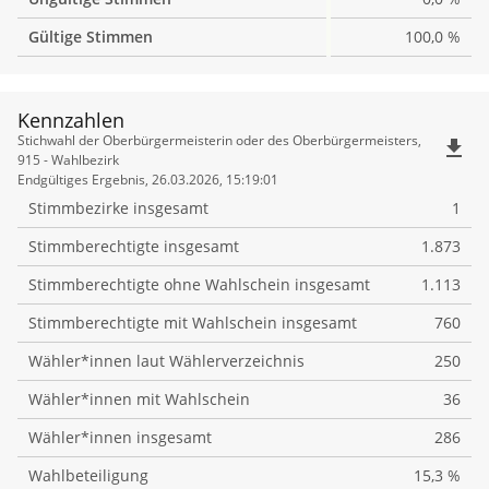
Gültige Stimmen
100,0 %
Kennzahlen
Kennzahlen
Stichwahl der Oberbürgermeisterin oder des Oberbürgermeisters,
file_download
915 - Wahlbezirk
Endgültiges Ergebnis, 26.03.2026, 15:19:01
Stimmbezirke insgesamt
1
Stimmberechtigte insgesamt
1.873
Stimmberechtigte ohne Wahlschein insgesamt
1.113
Stimmberechtigte mit Wahlschein insgesamt
760
Wähler*innen laut Wählerverzeichnis
250
Wähler*innen mit Wahlschein
36
Wähler*innen insgesamt
286
Wahlbeteiligung
15,3 %