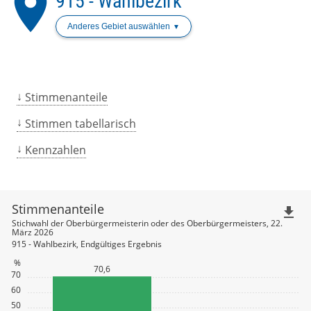
place
915 - Wahlbezirk
Anderes Gebiet auswählen
Stimmenanteile
Stimmen tabellarisch
Kennzahlen
Stimmenanteile
file_download
Stichwahl der Oberbürgermeisterin oder des Oberbürgermeisters, 22.
März 2026
915 - Wahlbezirk, Endgültiges Ergebnis
%
70,6
70
60
50