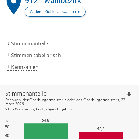
place
912 - Wahlbezirk
Anderes Gebiet auswählen
Stimmenanteile
Stimmen tabellarisch
Kennzahlen
Stimmenanteile
file_download
Stichwahl der Oberbürgermeisterin oder des Oberbürgermeisters, 22.
März 2026
912 - Wahlbezirk, Endgültiges Ergebnis
54,8
%
50
45,2
40