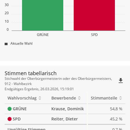
30
20
10
0
GRÜNE
SPD
Aktuelle Wahl
Stimmen tabellarisch
Stimmen
Stichwahl der Oberbürgermeisterin oder des Oberbürgermeisters,
file_download
tabellarisch
912 - Wahlbezirk
Endgültiges Ergebnis, 26.03.2026, 15:19:01
Wahlvorschlag
Bewerbende
Stimmanteile
GRÜNE
Krause, Dominik
54,8 %
SPD
Reiter, Dieter
45,2 %
Ungültige Stimmen
0,7 %