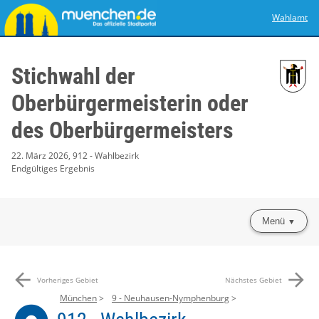
Wahlamt
Stichwahl der
Oberbürgermeisterin oder
des Oberbürgermeisters
22. März 2026, 912 - Wahlbezirk
Endgültiges Ergebnis
Menü
arrow_back
arrow_forward
Vorheriges Gebiet
Nächstes Gebiet
München
9 - Neuhausen-Nymphenburg