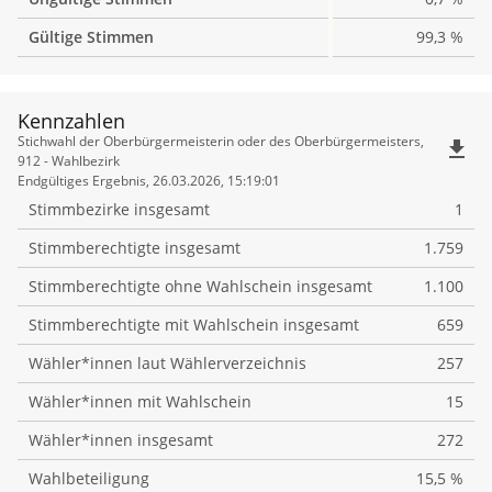
Gültige Stimmen
99,3 %
Kennzahlen
Kennzahlen
Stichwahl der Oberbürgermeisterin oder des Oberbürgermeisters,
file_download
912 - Wahlbezirk
Endgültiges Ergebnis, 26.03.2026, 15:19:01
Stimmbezirke insgesamt
1
Stimmberechtigte insgesamt
1.759
Stimmberechtigte ohne Wahlschein insgesamt
1.100
Stimmberechtigte mit Wahlschein insgesamt
659
Wähler*innen laut Wählerverzeichnis
257
Wähler*innen mit Wahlschein
15
Wähler*innen insgesamt
272
Wahlbeteiligung
15,5 %