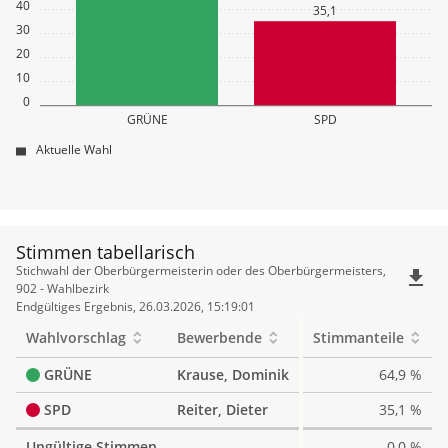
40
35,1
30
20
10
0
GRÜNE
SPD
Aktuelle Wahl
Stimmen tabellarisch
Stimmen
Stichwahl der Oberbürgermeisterin oder des Oberbürgermeisters,
file_download
tabellarisch
902 - Wahlbezirk
Endgültiges Ergebnis, 26.03.2026, 15:19:01
Wahlvorschlag
Bewerbende
Stimmanteile
GRÜNE
Krause, Dominik
64,9 %
SPD
Reiter, Dieter
35,1 %
Ungültige Stimmen
0,0 %