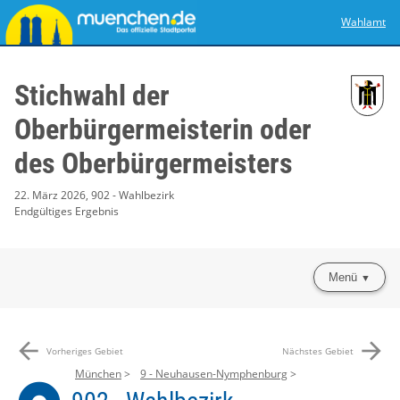
Wahlamt
Stichwahl der
Oberbürgermeisterin oder
des Oberbürgermeisters
22. März 2026, 902 - Wahlbezirk
Endgültiges Ergebnis
Menü
arrow_back
arrow_forward
Vorheriges Gebiet
Nächstes Gebiet
München
9 - Neuhausen-Nymphenburg