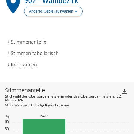
place
902 - Wahlbezirk
Anderes Gebiet auswählen
Stimmenanteile
Stimmen tabellarisch
Kennzahlen
Stimmenanteile
file_download
Stichwahl der Oberbürgermeisterin oder des Oberbürgermeisters, 22.
März 2026
902 - Wahlbezirk, Endgültiges Ergebnis
64,9
%
60
50