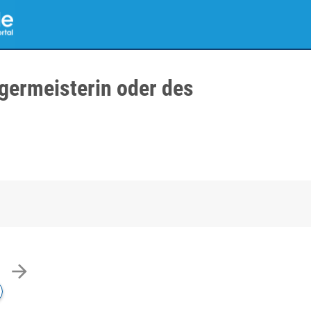
germeisterin oder des
arrow_forward