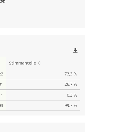
SPD
file_download
Stimmanteile
22
73,3 %
81
26,7 %
1
0,3 %
03
99,7 %