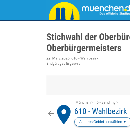
Stichwahl der Oberbür
Oberbürgermeisters
22. März 2026, 610 - Wahlbezirk
Endgültiges Ergebnis
München
6 - Sendling
place
610 - Wahlbezirk
arrow_back
Anderes Gebiet auswählen