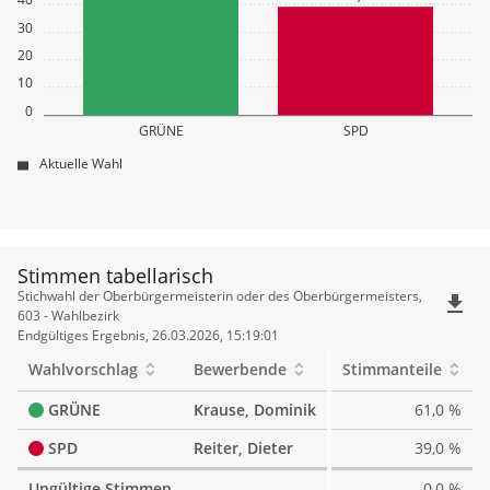
30
20
10
0
GRÜNE
SPD
Aktuelle Wahl
Stimmen tabellarisch
Stimmen
Stichwahl der Oberbürgermeisterin oder des Oberbürgermeisters,
file_download
tabellarisch
603 - Wahlbezirk
Endgültiges Ergebnis, 26.03.2026, 15:19:01
Wahlvorschlag
Bewerbende
Stimmanteile
GRÜNE
Krause, Dominik
61,0 %
SPD
Reiter, Dieter
39,0 %
Ungültige Stimmen
0,0 %