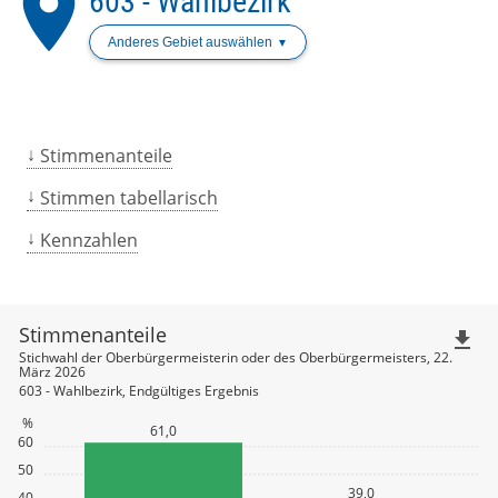
place
603 - Wahlbezirk
Anderes Gebiet auswählen
Stimmenanteile
Stimmen tabellarisch
Kennzahlen
Stimmenanteile
file_download
Stichwahl der Oberbürgermeisterin oder des Oberbürgermeisters, 22.
März 2026
603 - Wahlbezirk, Endgültiges Ergebnis
%
61,0
60
50
39,0
40