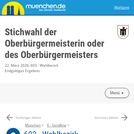
Wahlamt
Stichwahl der
Oberbürgermeisterin oder
des Oberbürgermeisters
22. März 2026, 603 - Wahlbezirk
Endgültiges Ergebnis
Menü
arrow_back
arrow_forward
Vorheriges Gebiet
Nächstes Gebiet
München
6 - Sendling