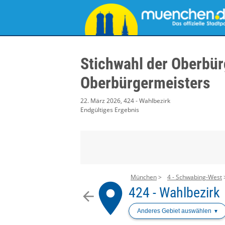
Stichwahl der Oberbür
Oberbürgermeisters
22. März 2026, 424 - Wahlbezirk
Endgültiges Ergebnis
München
4 - Schwabing-West
place
424 - Wahlbezirk
arrow_back
Anderes Gebiet auswählen