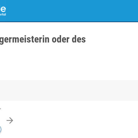
germeisterin oder des
arrow_forward