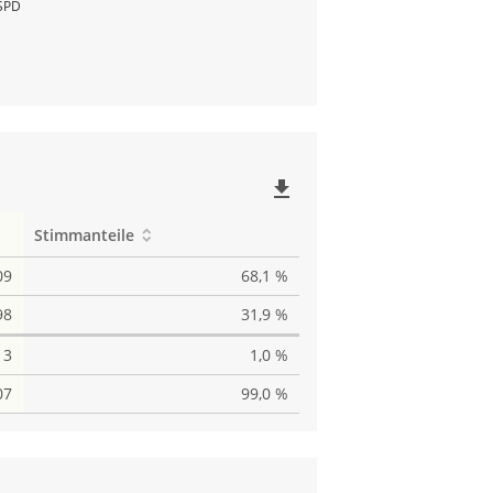
SPD
file_download
Stimmanteile
09
68,1 %
98
31,9 %
3
1,0 %
07
99,0 %