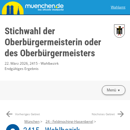
Wahlamt
Stichwahl der
Oberbürgermeisterin oder
des Oberbürgermeisters
22. März 2026, 2415 - Wahlbezirk
Endgültiges Ergebnis
Menü
arrow_back
arrow_forward
Vorheriges Gebiet
Nächstes Gebiet
München
24 - Feldmoching-Hasenbergl