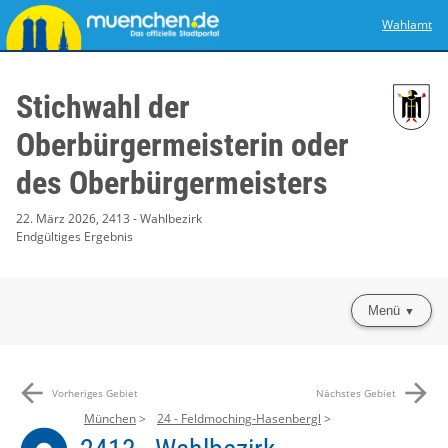
Wahlamt
Stichwahl der
Oberbürgermeisterin oder
des Oberbürgermeisters
22. März 2026, 2413 - Wahlbezirk
Endgültiges Ergebnis
Menü
arrow_back
arrow_forward
Vorheriges Gebiet
Nächstes Gebiet
München
24 - Feldmoching-Hasenbergl