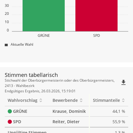
30
20
10
0
GRÜNE
SPD
Aktuelle Wahl
Stimmen tabellarisch
Stimmen
Stichwahl der Oberbürgermeisterin oder des Oberbürgermeisters,
file_download
tabellarisch
2413 - Wahlbezirk
Endgültiges Ergebnis, 26.03.2026, 15:19:01
Wahlvorschlag
Bewerbende
Stimmanteile
GRÜNE
Krause, Dominik
44,1 %
SPD
Reiter, Dieter
55,9 %
Ungültige Stimmen
1,3 %