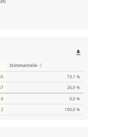
SPD
file_download
Stimmanteile
55
73,1 %
57
26,9 %
0
0,0 %
12
100,0 %