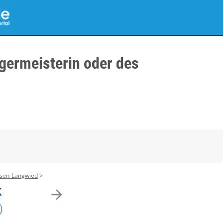
germeisterin oder des
usen-Langwied
k
arrow_forward