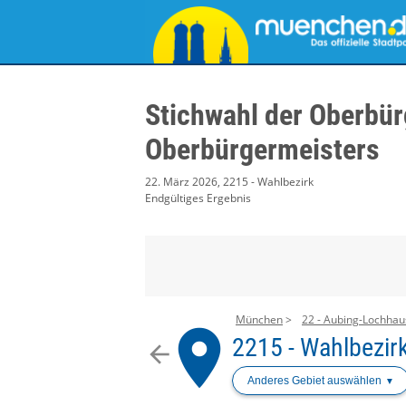
Stichwahl der Oberbür
Oberbürgermeisters
22. März 2026, 2215 - Wahlbezirk
Endgültiges Ergebnis
München
22 - Aubing-Lochha
place
2215 - Wahlbezir
arrow_back
Anderes Gebiet auswählen