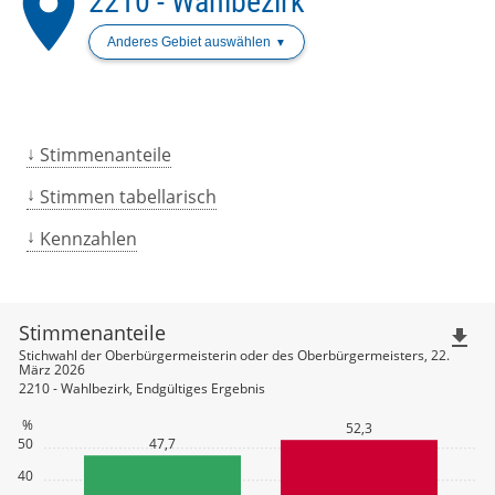
place
2210 - Wahlbezirk
Anderes Gebiet auswählen
Stimmenanteile
Stimmen tabellarisch
Kennzahlen
Stimmenanteile
file_download
Stichwahl der Oberbürgermeisterin oder des Oberbürgermeisters, 22.
März 2026
2210 - Wahlbezirk, Endgültiges Ergebnis
%
52,3
50
47,7
40