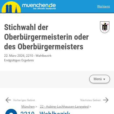
Wahlamt
Stichwahl der
Oberbürgermeisterin oder
des Oberbürgermeisters
22. März 2026, 2210 - Wahlbezirk
Endgültiges Ergebnis
Menü
arrow_back
arrow_forward
Vorheriges Gebiet
Nächstes Gebiet
München
22 - Aubing-Lochhausen-Langwied