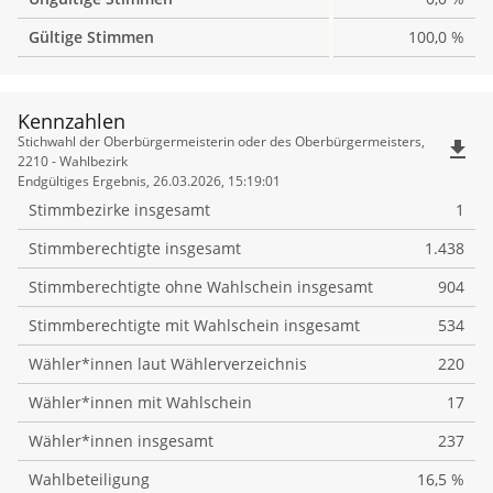
Gültige Stimmen
100,0 %
Kennzahlen
Kennzahlen
Stichwahl der Oberbürgermeisterin oder des Oberbürgermeisters,
file_download
2210 - Wahlbezirk
Endgültiges Ergebnis, 26.03.2026, 15:19:01
Stimmbezirke insgesamt
1
Stimmberechtigte insgesamt
1.438
Stimmberechtigte ohne Wahlschein insgesamt
904
Stimmberechtigte mit Wahlschein insgesamt
534
Wähler*innen laut Wählerverzeichnis
220
Wähler*innen mit Wahlschein
17
Wähler*innen insgesamt
237
Wahlbeteiligung
16,5 %