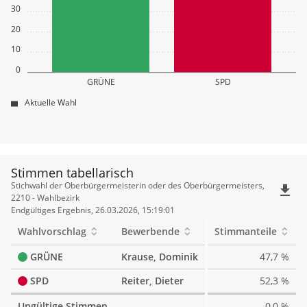
30
20
10
0
GRÜNE
SPD
Aktuelle Wahl
Stimmen tabellarisch
Stimmen
Stichwahl der Oberbürgermeisterin oder des Oberbürgermeisters,
file_download
tabellarisch
2210 - Wahlbezirk
Endgültiges Ergebnis, 26.03.2026, 15:19:01
Wahlvorschlag
Bewerbende
Stimmanteile
GRÜNE
Krause, Dominik
47,7 %
SPD
Reiter, Dieter
52,3 %
Ungültige Stimmen
0,0 %