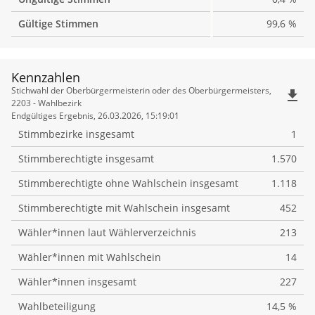
Gültige Stimmen
99,6 %
Kennzahlen
Kennzahlen
Stichwahl der Oberbürgermeisterin oder des Oberbürgermeisters,
file_download
2203 - Wahlbezirk
Endgültiges Ergebnis, 26.03.2026, 15:19:01
Stimmbezirke insgesamt
1
Stimmberechtigte insgesamt
1.570
Stimmberechtigte ohne Wahlschein insgesamt
1.118
Stimmberechtigte mit Wahlschein insgesamt
452
Wähler*innen laut Wählerverzeichnis
213
Wähler*innen mit Wahlschein
14
Wähler*innen insgesamt
227
Wahlbeteiligung
14,5 %