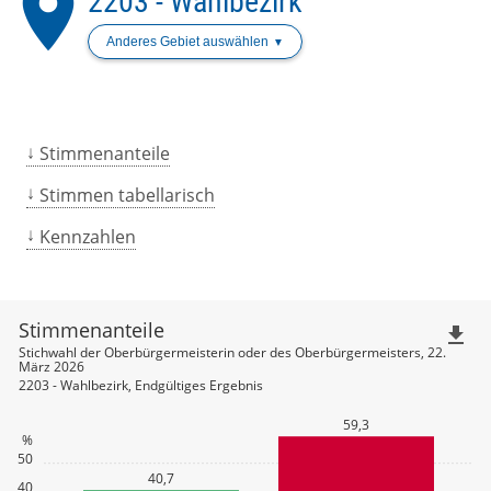
place
2203 - Wahlbezirk
Anderes Gebiet auswählen
Stimmenanteile
Stimmen tabellarisch
Kennzahlen
Stimmenanteile
file_download
Stichwahl der Oberbürgermeisterin oder des Oberbürgermeisters, 22.
März 2026
2203 - Wahlbezirk, Endgültiges Ergebnis
59,3
%
50
40,7
40