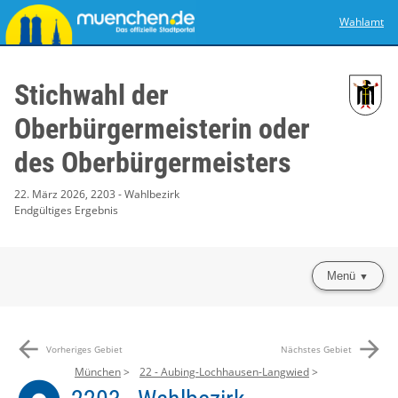
Wahlamt
Stichwahl der
Oberbürgermeisterin oder
des Oberbürgermeisters
22. März 2026, 2203 - Wahlbezirk
Endgültiges Ergebnis
Menü
arrow_back
arrow_forward
Vorheriges Gebiet
Nächstes Gebiet
München
22 - Aubing-Lochhausen-Langwied