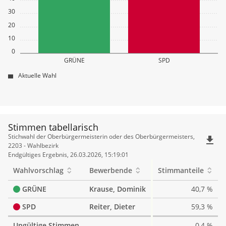
30
20
10
0
GRÜNE
SPD
Aktuelle Wahl
Stimmen tabellarisch
Stimmen
Stichwahl der Oberbürgermeisterin oder des Oberbürgermeisters,
file_download
tabellarisch
2203 - Wahlbezirk
Endgültiges Ergebnis, 26.03.2026, 15:19:01
Wahlvorschlag
Bewerbende
Stimmanteile
GRÜNE
Krause, Dominik
40,7 %
SPD
Reiter, Dieter
59,3 %
Ungültige Stimmen
0,4 %