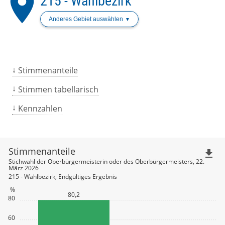
place
215 - Wahlbezirk
Anderes Gebiet auswählen
Stimmenanteile
Stimmen tabellarisch
Kennzahlen
Stimmenanteile
file_download
Stichwahl der Oberbürgermeisterin oder des Oberbürgermeisters, 22.
März 2026
215 - Wahlbezirk, Endgültiges Ergebnis
%
80,2
80
60