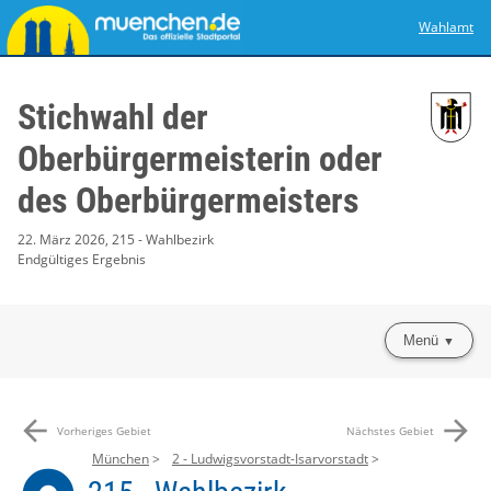
Wahlamt
Stichwahl der
Oberbürgermeisterin oder
des Oberbürgermeisters
22. März 2026, 215 - Wahlbezirk
Endgültiges Ergebnis
Menü
arrow_back
arrow_forward
Vorheriges Gebiet
Nächstes Gebiet
München
2 - Ludwigsvorstadt-Isarvorstadt