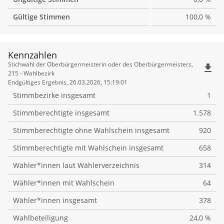
Gültige Stimmen
100,0 %
Kennzahlen
Kennzahlen
Stichwahl der Oberbürgermeisterin oder des Oberbürgermeisters,
file_download
215 - Wahlbezirk
Endgültiges Ergebnis, 26.03.2026, 15:19:01
Stimmbezirke insgesamt
1
Stimmberechtigte insgesamt
1.578
Stimmberechtigte ohne Wahlschein insgesamt
920
Stimmberechtigte mit Wahlschein insgesamt
658
Wähler*innen laut Wählerverzeichnis
314
Wähler*innen mit Wahlschein
64
Wähler*innen insgesamt
378
Wahlbeteiligung
24,0 %