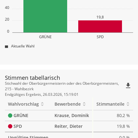
40
19,8
20
0
GRÜNE
SPD
Aktuelle Wahl
Stimmen tabellarisch
Stimmen
Stichwahl der Oberbürgermeisterin oder des Oberbürgermeisters,
file_download
tabellarisch
215 - Wahlbezirk
Endgültiges Ergebnis, 26.03.2026, 15:19:01
Wahlvorschlag
Bewerbende
Stimmanteile
GRÜNE
Krause, Dominik
80,2 %
SPD
Reiter, Dieter
19,8 %
Ungültige Stimmen
0,0 %