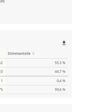
SPD
file_download
Stimmanteile
52
55,3 %
23
44,7 %
1
0,4 %
75
99,6 %