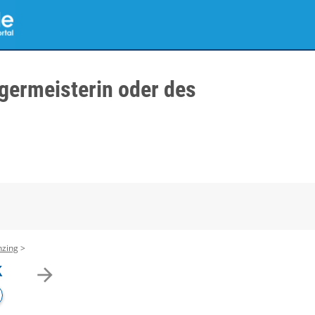
germeisterin oder des
nzing
k
arrow_forward