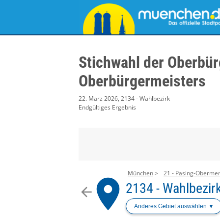
Stichwahl der Oberbür
Oberbürgermeisters
22. März 2026, 2134 - Wahlbezirk
Endgültiges Ergebnis
München
21 - Pasing-Oberme
place
2134 - Wahlbezir
arrow_back
Anderes Gebiet auswählen