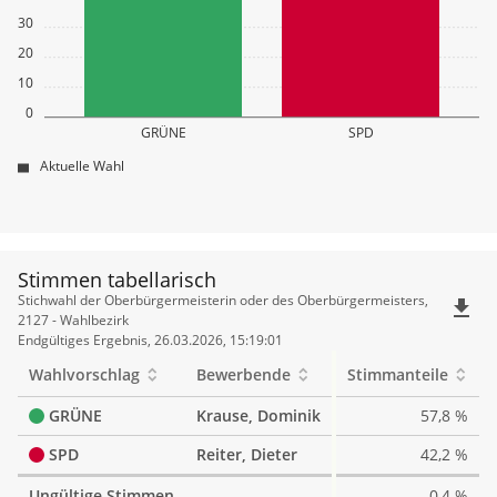
30
20
10
0
GRÜNE
SPD
Aktuelle Wahl
Stimmen tabellarisch
Stimmen
Stichwahl der Oberbürgermeisterin oder des Oberbürgermeisters,
file_download
tabellarisch
2127 - Wahlbezirk
Endgültiges Ergebnis, 26.03.2026, 15:19:01
Wahlvorschlag
Bewerbende
Stimmanteile
GRÜNE
Krause, Dominik
57,8 %
SPD
Reiter, Dieter
42,2 %
Ungültige Stimmen
0,4 %