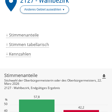
place
2127 - Wahlbezirk
Anderes Gebiet auswählen
Stimmenanteile
Stimmen tabellarisch
Kennzahlen
Stimmenanteile
file_download
Stichwahl der Oberbürgermeisterin oder des Oberbürgermeisters, 22.
März 2026
2127 - Wahlbezirk, Endgültiges Ergebnis
57,8
%
50
42,2
40