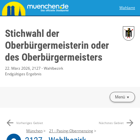
Wahlamt
Stichwahl der
Oberbürgermeisterin oder
des Oberbürgermeisters
22. März 2026, 2127 - Wahlbezirk
Endgültiges Ergebnis
Menü
arrow_back
arrow_forward
Vorheriges Gebiet
Nächstes Gebiet
München
21 - Pasing-Obermenzing