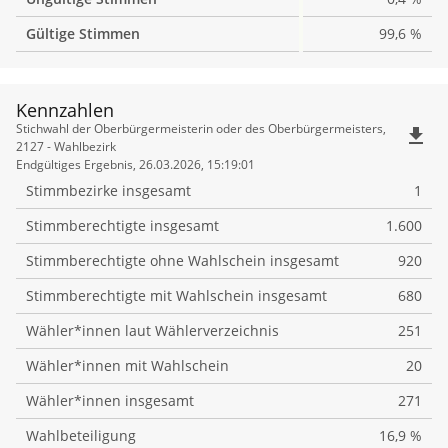
Gültige Stimmen
99,6 %
Kennzahlen
Kennzahlen
Stichwahl der Oberbürgermeisterin oder des Oberbürgermeisters,
file_download
2127 - Wahlbezirk
Endgültiges Ergebnis, 26.03.2026, 15:19:01
Stimmbezirke insgesamt
1
Stimmberechtigte insgesamt
1.600
Stimmberechtigte ohne Wahlschein insgesamt
920
Stimmberechtigte mit Wahlschein insgesamt
680
Wähler*innen laut Wählerverzeichnis
251
Wähler*innen mit Wahlschein
20
Wähler*innen insgesamt
271
Wahlbeteiligung
16,9 %