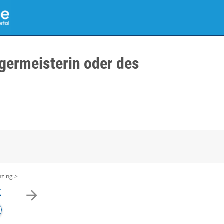
germeisterin oder des
nzing
k
arrow_forward