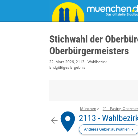
Stichwahl der Oberbür
Oberbürgermeisters
22. März 2026, 2113 - Wahlbezirk
Endgültiges Ergebnis
München
21 - Pasing-Oberme
place
2113 - Wahlbezir
arrow_back
Anderes Gebiet auswählen