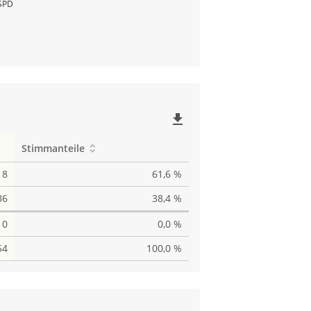
SPD
file_download
Stimmanteile
18
61,6 %
36
38,4 %
0
0,0 %
54
100,0 %