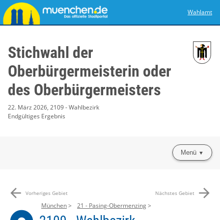
Wahlamt
Stichwahl der
Oberbürgermeisterin oder
des Oberbürgermeisters
22. März 2026, 2109 - Wahlbezirk
Endgültiges Ergebnis
Menü
arrow_back
arrow_forward
Vorheriges Gebiet
Nächstes Gebiet
München
21 - Pasing-Obermenzing