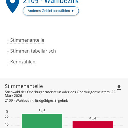
place
2109 - Wahlbezirk
Anderes Gebiet auswählen
Stimmenanteile
Stimmen tabellarisch
Kennzahlen
Stimmenanteile
file_download
Stichwahl der Oberbürgermeisterin oder des Oberbürgermeisters, 22.
März 2026
2109 - Wahlbezirk, Endgültiges Ergebnis
54,6
%
50
45,4
40