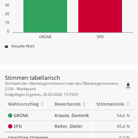
30
20
10
0
GRÜNE
SPD
Aktuelle Wahl
Stimmen tabellarisch
Stimmen
Stichwahl der Oberbürgermeisterin oder des Oberbürgermeisters,
file_download
tabellarisch
2109 - Wahlbezirk
Endgültiges Ergebnis, 26.03.2026, 15:19:01
Wahlvorschlag
Bewerbende
Stimmanteile
GRÜNE
Krause, Dominik
54,6 %
SPD
Reiter, Dieter
45,4 %
Ungültige Stimmen
0,3 %