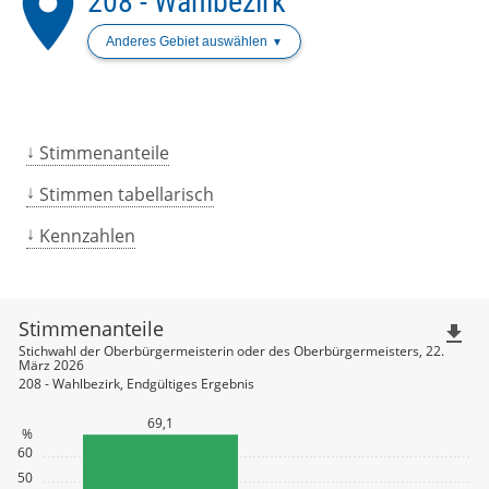
place
208 - Wahlbezirk
Anderes Gebiet auswählen
Stimmenanteile
Stimmen tabellarisch
Kennzahlen
Stimmenanteile
file_download
Stichwahl der Oberbürgermeisterin oder des Oberbürgermeisters, 22.
März 2026
208 - Wahlbezirk, Endgültiges Ergebnis
69,1
%
60
50