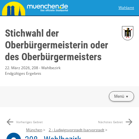
Wahlamt
Stichwahl der
Oberbürgermeisterin oder
des Oberbürgermeisters
22. März 2026, 208 - Wahlbezirk
Endgültiges Ergebnis
Menü
arrow_back
arrow_forward
Vorheriges Gebiet
Nächstes Gebiet
München
2 - Ludwigsvorstadt-Isarvorstadt