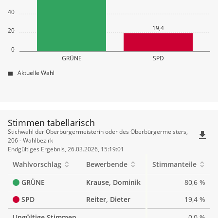
40
19,4
20
0
GRÜNE
SPD
Aktuelle Wahl
Stimmen tabellarisch
Stimmen
Stichwahl der Oberbürgermeisterin oder des Oberbürgermeisters,
file_download
tabellarisch
206 - Wahlbezirk
Endgültiges Ergebnis, 26.03.2026, 15:19:01
Wahlvorschlag
Bewerbende
Stimmanteile
GRÜNE
Krause, Dominik
80,6 %
SPD
Reiter, Dieter
19,4 %
Ungültige Stimmen
0,0 %