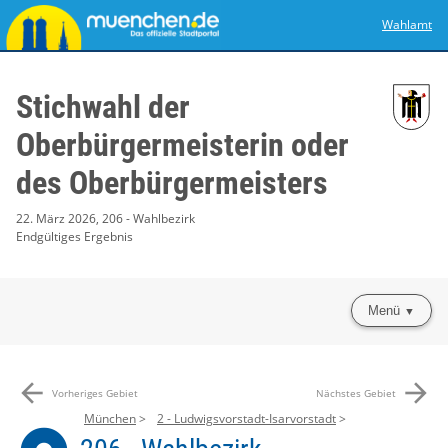
Wahlamt
Stichwahl der
Oberbürgermeisterin oder
des Oberbürgermeisters
22. März 2026, 206 - Wahlbezirk
Endgültiges Ergebnis
Menü
arrow_back
arrow_forward
Vorheriges Gebiet
Nächstes Gebiet
München
2 - Ludwigsvorstadt-Isarvorstadt