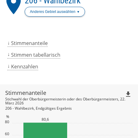
place
206 - Wahlbezirk
Anderes Gebiet auswählen
Stimmenanteile
Stimmen tabellarisch
Kennzahlen
Stimmenanteile
file_download
Stichwahl der Oberbürgermeisterin oder des Oberbürgermeisters, 22.
März 2026
206 - Wahlbezirk, Endgültiges Ergebnis
%
80,6
80
60