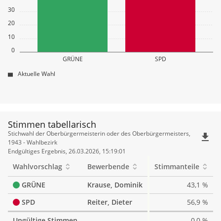
30
20
10
0
GRÜNE
SPD
Aktuelle Wahl
Stimmen tabellarisch
Stimmen
Stichwahl der Oberbürgermeisterin oder des Oberbürgermeisters,
file_download
tabellarisch
1943 - Wahlbezirk
Endgültiges Ergebnis, 26.03.2026, 15:19:01
Wahlvorschlag
Bewerbende
Stimmanteile
GRÜNE
Krause, Dominik
43,1 %
SPD
Reiter, Dieter
56,9 %
Ungültige Stimmen
0,0 %