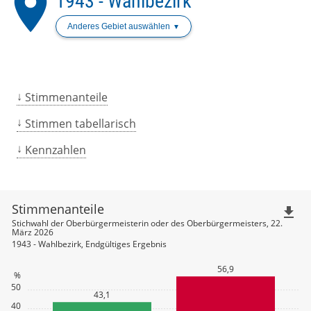
place
1943 - Wahlbezirk
Anderes Gebiet auswählen
Stimmenanteile
Stimmen tabellarisch
Kennzahlen
Stimmenanteile
file_download
Stichwahl der Oberbürgermeisterin oder des Oberbürgermeisters, 22.
März 2026
1943 - Wahlbezirk, Endgültiges Ergebnis
56,9
%
50
43,1
40