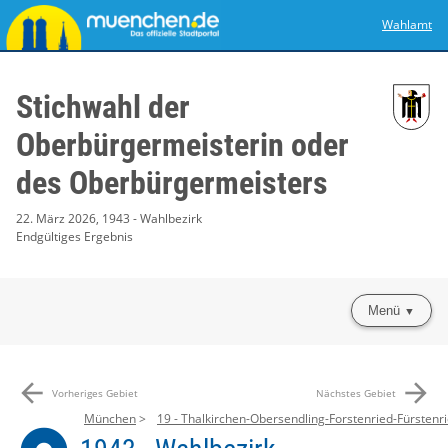
Wahlamt
Stichwahl der
Oberbürgermeisterin oder
des Oberbürgermeisters
22. März 2026, 1943 - Wahlbezirk
Endgültiges Ergebnis
Menü
arrow_back
arrow_forward
Vorheriges Gebiet
Nächstes Gebiet
München
19 - Thalkirchen-Obersendling-Forstenried-Fürstenri