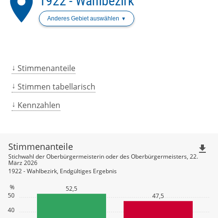
place
1922 - Wahlbezirk
Anderes Gebiet auswählen
Stimmenanteile
Stimmen tabellarisch
Kennzahlen
Stimmenanteile
file_download
Stichwahl der Oberbürgermeisterin oder des Oberbürgermeisters, 22.
März 2026
1922 - Wahlbezirk, Endgültiges Ergebnis
%
52,5
50
47,5
40