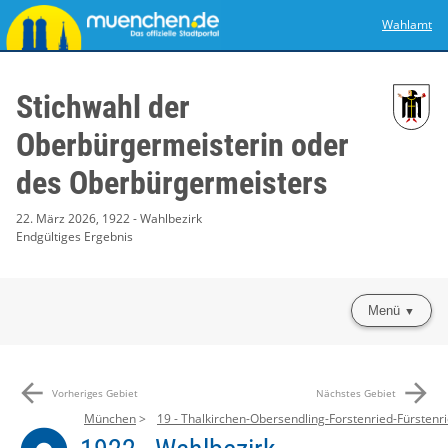
Wahlamt
Stichwahl der
Oberbürgermeisterin oder
des Oberbürgermeisters
22. März 2026, 1922 - Wahlbezirk
Endgültiges Ergebnis
Menü
arrow_back
arrow_forward
Vorheriges Gebiet
Nächstes Gebiet
München
19 - Thalkirchen-Obersendling-Forstenried-Fürstenri