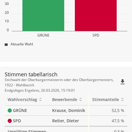
30
20
10
0
GRÜNE
SPD
Aktuelle Wahl
Stimmen tabellarisch
Stimmen
Stichwahl der Oberbürgermeisterin oder des Oberbürgermeisters,
file_download
tabellarisch
1922 - Wahlbezirk
Endgültiges Ergebnis, 26.03.2026, 15:19:01
Wahlvorschlag
Bewerbende
Stimmanteile
GRÜNE
Krause, Dominik
52,5 %
SPD
Reiter, Dieter
47,5 %
Ungültige Stimmen
0,3 %