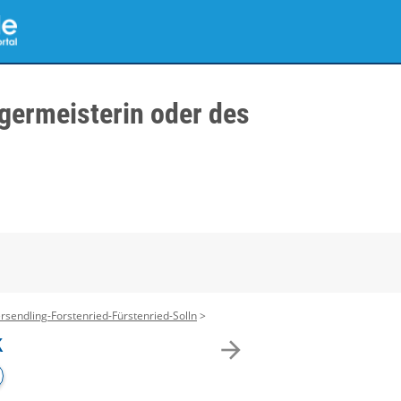
germeisterin oder des
rsendling-Forstenried-Fürstenried-Solln
k
arrow_forward