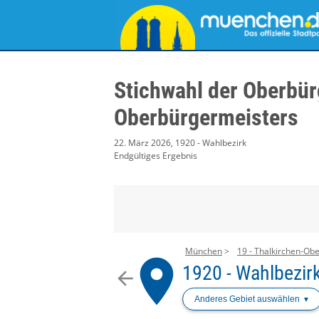
Stichwahl der Oberbür
Oberbürgermeisters
22. März 2026, 1920 - Wahlbezirk
Endgültiges Ergebnis
München
19 - Thalkirchen-Obe
place
1920 - Wahlbezir
arrow_back
Anderes Gebiet auswählen