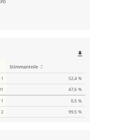
SPD
file_download
Stimmanteile
11
52,4 %
01
47,6 %
1
0,5 %
12
99,5 %