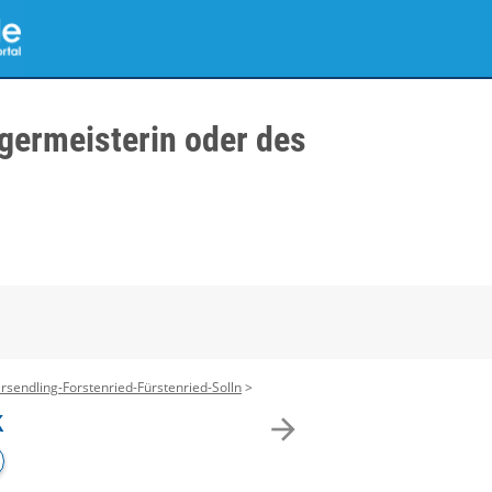
germeisterin oder des
rsendling-Forstenried-Fürstenried-Solln
k
arrow_forward