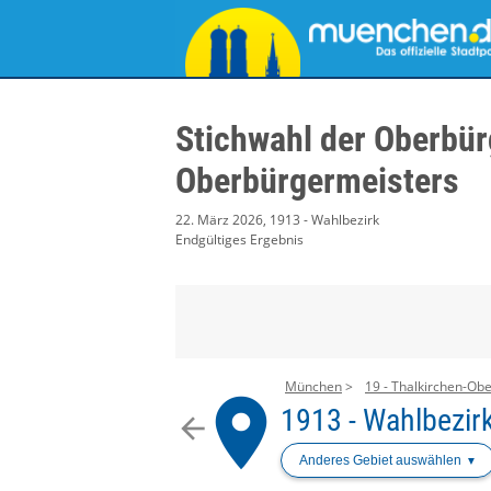
Stichwahl der Oberbür
Oberbürgermeisters
22. März 2026, 1913 - Wahlbezirk
Endgültiges Ergebnis
München
19 - Thalkirchen-Obe
place
1913 - Wahlbezir
arrow_back
Anderes Gebiet auswählen