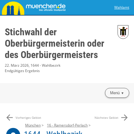
Wahlamt
Stichwahl der
Oberbürgermeisterin oder
des Oberbürgermeisters
22. März 2026, 1644 - Wahlbezirk
Endgültiges Ergebnis
Menü
arrow_back
arrow_forward
Vorheriges Gebiet
Nächstes Gebiet
München
16 - Ramersdorf-Perlach