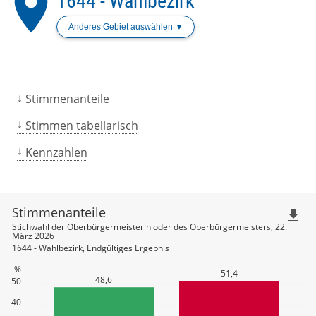
place
1644 - Wahlbezirk
Anderes Gebiet auswählen
Stimmenanteile
Stimmen tabellarisch
Kennzahlen
Stimmenanteile
file_download
Stichwahl der Oberbürgermeisterin oder des Oberbürgermeisters, 22.
März 2026
1644 - Wahlbezirk, Endgültiges Ergebnis
%
51,4
48,6
50
40