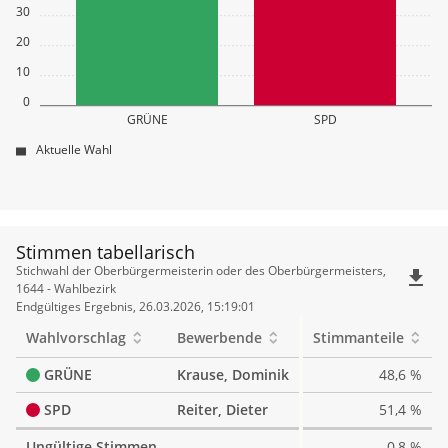
30
20
10
0
GRÜNE
SPD
Aktuelle Wahl
Stimmen tabellarisch
Stimmen
Stichwahl der Oberbürgermeisterin oder des Oberbürgermeisters,
file_download
tabellarisch
1644 - Wahlbezirk
Endgültiges Ergebnis, 26.03.2026, 15:19:01
Wahlvorschlag
Bewerbende
Stimmanteile
GRÜNE
Krause, Dominik
48,6 %
SPD
Reiter, Dieter
51,4 %
Ungültige Stimmen
0,8 %