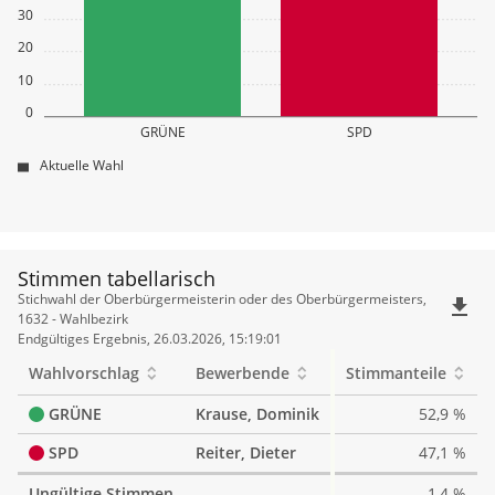
30
20
10
0
GRÜNE
SPD
Aktuelle Wahl
Stimmen tabellarisch
Stimmen
Stichwahl der Oberbürgermeisterin oder des Oberbürgermeisters,
file_download
tabellarisch
1632 - Wahlbezirk
Endgültiges Ergebnis, 26.03.2026, 15:19:01
Wahlvorschlag
Bewerbende
Stimmanteile
GRÜNE
Krause, Dominik
52,9 %
SPD
Reiter, Dieter
47,1 %
Ungültige Stimmen
1,4 %