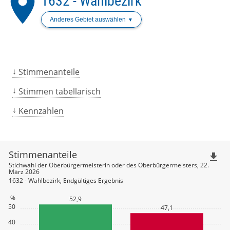
place
1632 - Wahlbezirk
Anderes Gebiet auswählen
Stimmenanteile
Stimmen tabellarisch
Kennzahlen
Stimmenanteile
file_download
Stichwahl der Oberbürgermeisterin oder des Oberbürgermeisters, 22.
März 2026
1632 - Wahlbezirk, Endgültiges Ergebnis
%
52,9
50
47,1
40