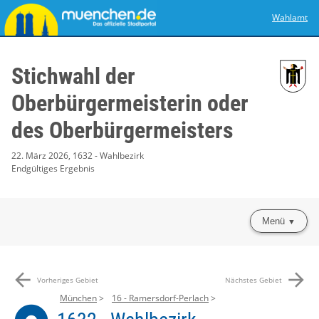
Wahlamt
Stichwahl der
Oberbürgermeisterin oder
des Oberbürgermeisters
22. März 2026, 1632 - Wahlbezirk
Endgültiges Ergebnis
Menü
arrow_back
arrow_forward
Vorheriges Gebiet
Nächstes Gebiet
München
16 - Ramersdorf-Perlach