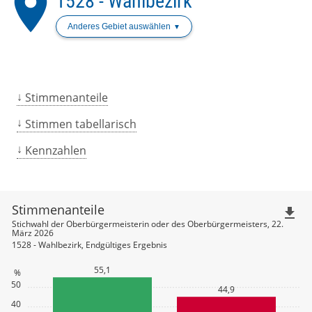
place
1528 - Wahlbezirk
Anderes Gebiet auswählen
Stimmenanteile
Stimmen tabellarisch
Kennzahlen
Stimmenanteile
file_download
Stichwahl der Oberbürgermeisterin oder des Oberbürgermeisters, 22.
März 2026
1528 - Wahlbezirk, Endgültiges Ergebnis
55,1
%
50
44,9
40