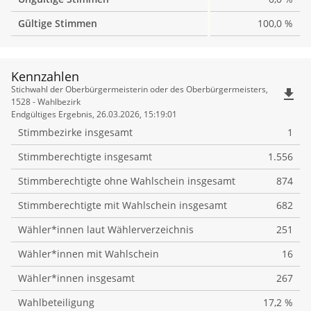
Gültige Stimmen
100,0 %
Kennzahlen
Kennzahlen
Stichwahl der Oberbürgermeisterin oder des Oberbürgermeisters,
file_download
1528 - Wahlbezirk
Endgültiges Ergebnis, 26.03.2026, 15:19:01
Stimmbezirke insgesamt
1
Stimmberechtigte insgesamt
1.556
Stimmberechtigte ohne Wahlschein insgesamt
874
Stimmberechtigte mit Wahlschein insgesamt
682
Wähler*innen laut Wählerverzeichnis
251
Wähler*innen mit Wahlschein
16
Wähler*innen insgesamt
267
Wahlbeteiligung
17,2 %