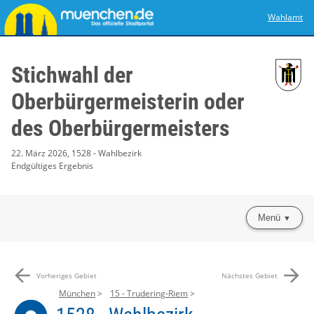
Wahlamt
Stichwahl der
Oberbürgermeisterin oder
des Oberbürgermeisters
22. März 2026, 1528 - Wahlbezirk
Endgültiges Ergebnis
Menü
arrow_back
arrow_forward
Vorheriges Gebiet
Nächstes Gebiet
München
15 - Trudering-Riem