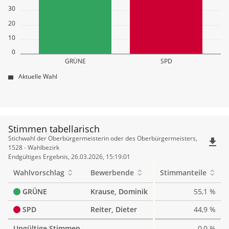
30
20
10
0
GRÜNE
SPD
Aktuelle Wahl
Stimmen tabellarisch
Stimmen
Stichwahl der Oberbürgermeisterin oder des Oberbürgermeisters,
file_download
tabellarisch
1528 - Wahlbezirk
Endgültiges Ergebnis, 26.03.2026, 15:19:01
Wahlvorschlag
Bewerbende
Stimmanteile
GRÜNE
Krause, Dominik
55,1 %
SPD
Reiter, Dieter
44,9 %
Ungültige Stimmen
0,0 %